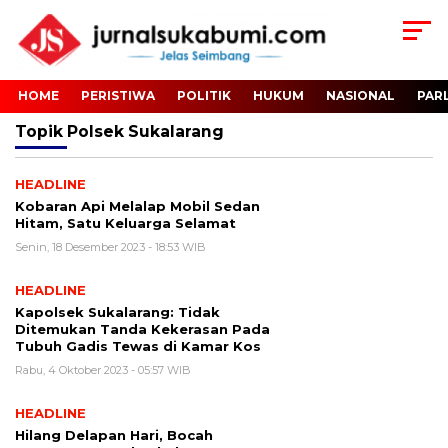
HOME
PERISTIWA
POLITIK
HUKUM
NASIONAL
PAR
Topik
Polsek Sukalarang
HEADLINE
Kobaran Api Melalap Mobil Sedan
Hitam, Satu Keluarga Selamat
Senin, 18 Desember 2023 - 18:53 WIB
HEADLINE
Kapolsek Sukalarang: Tidak
Ditemukan Tanda Kekerasan Pada
Tubuh Gadis Tewas di Kamar Kos
Rabu, 4 Oktober 2023 - 05:57 WIB
HEADLINE
Hilang Delapan Hari, Bocah