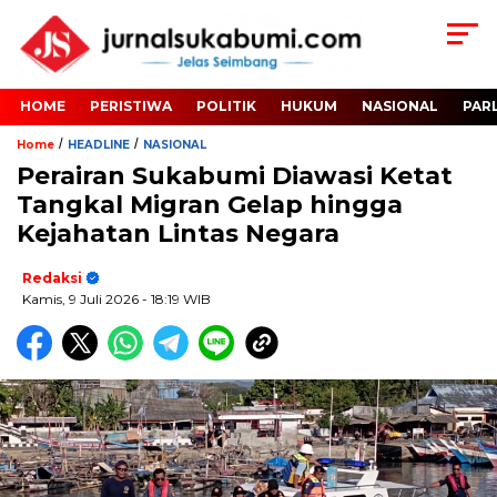
HOME
PERISTIWA
POLITIK
HUKUM
NASIONAL
PAR
/
/
Home
HEADLINE
NASIONAL
Perairan Sukabumi Diawasi Ketat
Tangkal Migran Gelap hingga
Kejahatan Lintas Negara
Redaksi
Kamis, 9 Juli 2026
- 18:19 WIB