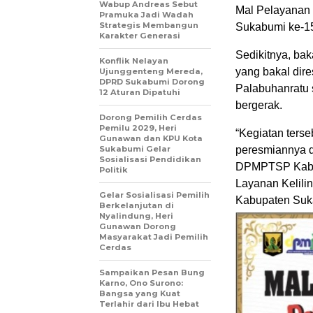
Wabup Andreas Sebut
Mal Pelayanan 
Pramuka Jadi Wadah
Strategis Membangun
Sukabumi ke-1
Karakter Generasi ‎
Sedikitnya, bak
Konflik Nelayan
yang bakal dir
Ujunggenteng Mereda,
DPRD Sukabumi Dorong
Palabuhanratu 
12 Aturan Dipatuhi
bergerak.
Dorong Pemilih Cerdas
Pemilu 2029, Heri
“Kegiatan ters
Gunawan dan KPU Kota
Sukabumi Gelar
peresmiannya d
Sosialisasi Pendidikan
DPMPTSP Kabupa
Politik
Layanan Kelili
Gelar Sosialisasi Pemilih
Kabupaten Suka
Berkelanjutan di
Nyalindung, Heri
Gunawan Dorong
Masyarakat Jadi Pemilih
Cerdas
Sampaikan Pesan Bung
Karno, Ono Surono:
Bangsa yang Kuat
Terlahir dari Ibu Hebat