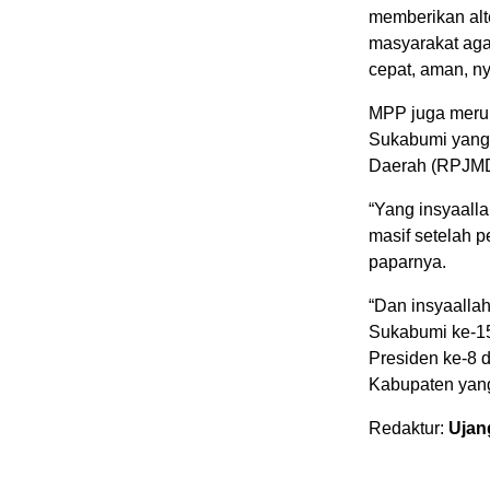
memberikan alte
masyarakat aga
cepat, aman, n
MPP juga merup
Sukabumi yang
Daerah (RPJMD)
“Yang insyaall
masif setelah 
paparnya.
“Dan insyaallah
Sukabumi ke-15
Presiden ke-8 
Kabupaten yang
Redaktur:
Ujan