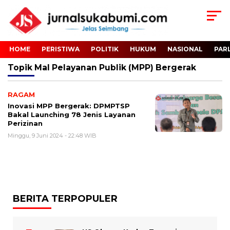
HOME
PERISTIWA
POLITIK
HUKUM
NASIONAL
PAR
Topik
Mal Pelayanan Publik (MPP) Bergerak
RAGAM
Inovasi MPP Bergerak: DPMPTSP
Bakal Launching 78 Jenis Layanan
Perizinan
Minggu, 9 Juni 2024 - 22:48 WIB
BERITA TERPOPULER