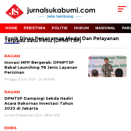
HOME
PERISTIWA
POLITIK
HUKUM
NASIONAL
PAR
Topik
Dinas Penanaman Modal Dan Pelayanan
Terpadu Satu Pintu (DPMPTSP)
RAGAM
Inovasi MPP Bergerak: DPMPTSP
Bakal Launching 78 Jenis Layanan
Perizinan
Minggu, 9 Juni 2024 - 22:48 WIB
RAGAM
DPMTSP Dampingi Sekda Hadiri
Acara Rakornas Investasi Tahun
2023 di Jakarta
Jumat, 8 Desember 2023 - 08:06 WIB
EKBIS