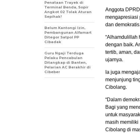
Penataan Trayek di
Terminal Benda, Sopir
Anggota DPRD 
Angkot 02 Tolak Aturan
Sepihak!
mengapresiasi 
dan demokratis
Belum Kantongi Izin,
Pembangunan Alfamart
“Alhamdulillah
Ditegor Satpol PP
Cibadak
dengan baik. An
tertib, aman, d
Guru Ngaji Terduga
Pelaku Pencabulan
ujarnya.
Ditangkap di Banten,
Pelarian AC Berakhir di
Ia juga mengaj
Cibeber
menjunjung tin
Cibolang.
“Dalam demokra
Bagi yang men
untuk masyarak
masih memiliki
Cibolang di mas