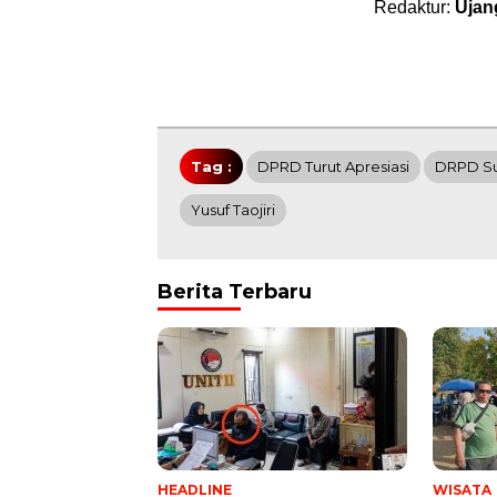
Redaktur:
Ujan
Tag :
DPRD Turut Apresiasi
DRPD S
Yusuf Taojiri
Berita Terbaru
HEADLINE
WISATA