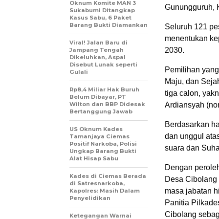
Oknum Komite MAN 3
Gunungguruh, K
Sukabumi Ditangkap
Kasus Sabu, 6 Paket
Barang Bukti Diamankan
Seluruh 121 pes
menentukan kep
Viral! Jalan Baru di
2030.
Jampang Tengah
Dikeluhkan, Aspal
Disebut Lunak seperti
Pemilihan yang
Gulali
Maju, dan Sejah
Rp8,4 Miliar Hak Buruh
tiga calon, yakn
Belum Dibayar, PT
Wilton dan BBP Didesak
Ardiansyah (nom
Bertanggung Jawab
Berdasarkan ha
US Oknum Kades
dan unggul atas
Tamanjaya Ciemas
Positif Narkoba, Polisi
suara dan Suha
Ungkap Barang Bukti
Alat Hisap Sabu
Dengan peroleha
Kades di Ciemas Berada
Desa Cibolang 
di Satresnarkoba,
masa jabatan h
Kapolres: Masih Dalam
Penyelidikan
Panitia Pilka
Cibolang sebag
Ketegangan Warnai