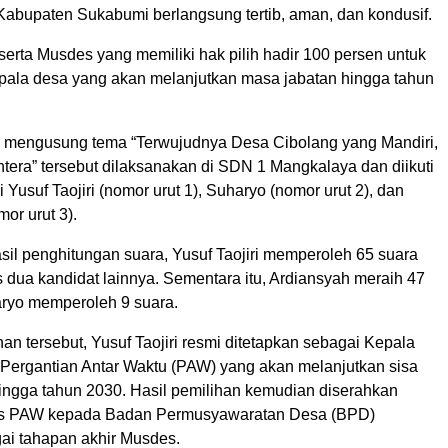
abupaten Sukabumi berlangsung tertib, aman, dan kondusif.
erta Musdes yang memiliki hak pilih hadir 100 persen untuk
ala desa yang akan melanjutkan masa jabatan hingga tahun
 mengusung tema “Terwujudnya Desa Cibolang yang Mandiri,
tera” tersebut dilaksanakan di SDN 1 Mangkalaya dan diikuti
i Yusuf Taojiri (nomor urut 1), Suharyo (nomor urut 2), dan
or urut 3).
sil penghitungan suara, Yusuf Taojiri memperoleh 65 suara
 dua kandidat lainnya. Sementara itu, Ardiansyah meraih 47
ryo memperoleh 9 suara.
n tersebut, Yusuf Taojiri resmi ditetapkan sebagai Kepala
Pergantian Antar Waktu (PAW) yang akan melanjutkan sisa
ingga tahun 2030. Hasil pemilihan kemudian diserahkan
des PAW kepada Badan Permusyawaratan Desa (BPD)
ai tahapan akhir Musdes.