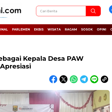
ONAL
PARLEMEN
EKBIS
WISATA
RAGAM
SOSOK
OPINI
h sebagai Kepala Desa PAW
Apresiasi