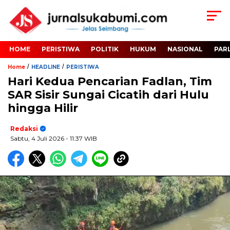
HOME
PERISTIWA
POLITIK
HUKUM
NASIONAL
PAR
/
/
Home
HEADLINE
PERISTIWA
Hari Kedua Pencarian Fadlan, Tim
SAR Sisir Sungai Cicatih dari Hulu
hingga Hilir
Redaksi
Sabtu, 4 Juli 2026
- 11:37 WIB