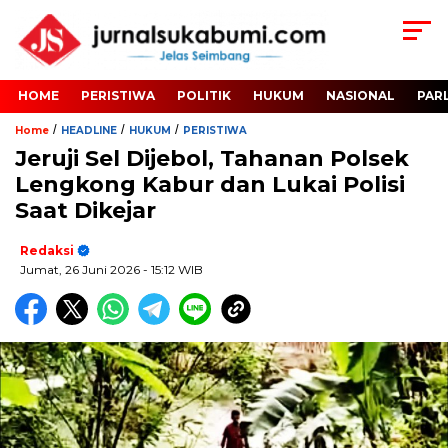
HOME
PERISTIWA
POLITIK
HUKUM
NASIONAL
PAR
/
/
/
Home
HEADLINE
HUKUM
PERISTIWA
Jeruji Sel Dijebol, Tahanan Polsek
Lengkong Kabur dan Lukai Polisi
Saat Dikejar
Redaksi
Jumat, 26 Juni 2026
- 15:12 WIB