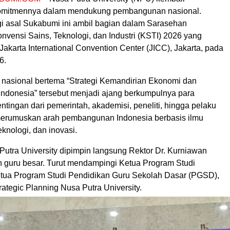
mitmennya dalam mendukung pembangunan nasional.
gi asal Sukabumi ini ambil bagian dalam Sarasehan
vensi Sains, Teknologi, dan Industri (KSTI) 2026 yang
Jakarta International Convention Center (JICC), Jakarta, pada
6.
s nasional bertema “Strategi Kemandirian Ekonomi dan
Indonesia” tersebut menjadi ajang berkumpulnya para
ingan dari pemerintah, akademisi, peneliti, hingga pelaku
 merumuskan arah pembangunan Indonesia berbasis ilmu
knologi, dan inovasi.
Putra University dipimpin langsung Rektor Dr. Kurniawan
n guru besar. Turut mendampingi Ketua Program Studi
ua Program Studi Pendidikan Guru Sekolah Dasar (PGSD),
rategic Planning Nusa Putra University.