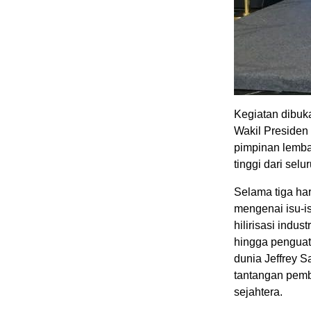
Kegiatan dibuk
Wakil Presiden
pimpinan lemba
tinggi dari selu
Selama tiga ha
mengenai isu-is
hilirisasi indu
hingga penguat
dunia Jeffrey 
tantangan pemb
sejahtera.