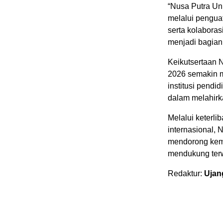
“Nusa Putra Un
melalui pengua
serta kolabora
menjadi bagian
Keikutsertaan 
2026 semakin m
institusi pendid
dalam melahirk
Melalui keterli
internasional, 
mendorong kema
mendukung terw
Redaktur:
Ujan