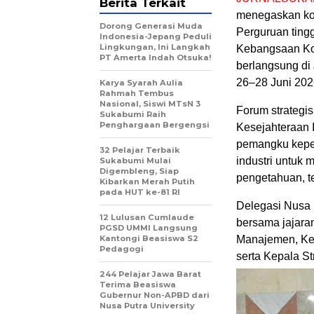
Berita Terkait
menegaskan ko
Dorong Generasi Muda
Perguruan ting
Indonesia-Jepang Peduli
Lingkungan, Ini Langkah
Kebangsaan Kon
PT Amerta Indah Otsuka!
berlangsung di 
26–28 Juni 202
Karya Syarah Aulia
Rahmah Tembus
Nasional, Siswi MTsN 3
Forum strategi
Sukabumi Raih
Penghargaan Bergengsi
Kesejahteraan 
pemangku kepent
32 Pelajar Terbaik
industri untuk
Sukabumi Mulai
Digembleng, Siap
pengetahuan, te
Kibarkan Merah Putih
pada HUT ke-81 RI
Delegasi Nusa 
12 Lulusan Cumlaude
bersama jajara
PGSD UMMI Langsung
Kantongi Beasiswa S2
Manajemen, Ket
Pedagogi
serta Kepala St
244 Pelajar Jawa Barat
Terima Beasiswa
Gubernur Non-APBD dari
Nusa Putra University