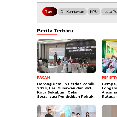
Tag :
Dr. Kurniawan
NPU
Nusa Pu
Berita Terbaru
RAGAM
PERISTI
Dorong Pemilih Cerdas Pemilu
Gempa,
2029, Heri Gunawan dan KPU
Longsor
Kota Sukabumi Gelar
Ancama
Sosialisasi Pendidikan Politik
Ratusan