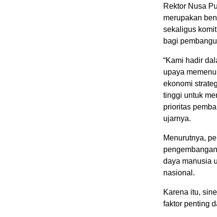
Rektor Nusa Pu
merupakan bent
sekaligus komi
bagi pembangu
“Kami hadir da
upaya memenuh
ekonomi strateg
tinggi untuk m
prioritas pemb
ujarnya.
Menurutnya, per
pengembangan i
daya manusia 
nasional.
Karena itu, sin
faktor penting