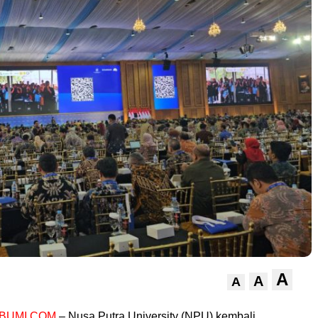
A
A
A
BUMI.COM
– Nusa Putra University (NPU) kembali