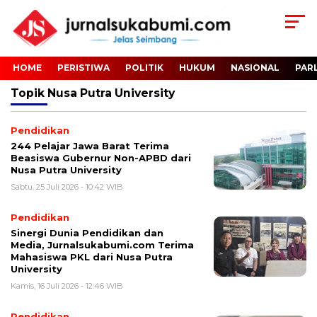
HOME
PERISTIWA
POLITIK
HUKUM
NASIONAL
PAR
Topik
Nusa Putra University
Pendidikan
244 Pelajar Jawa Barat Terima
Beasiswa Gubernur Non-APBD dari
Nusa Putra University
Sabtu, 25 Juli 2026 - 10:42 WIB
Pendidikan
Sinergi Dunia Pendidikan dan
Media, Jurnalsukabumi.com Terima
Mahasiswa PKL dari Nusa Putra
University
Kamis, 16 Juli 2026 - 12:46 WIB
Pendidikan