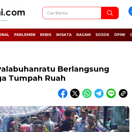
ONAL
PARLEMEN
EKBIS
WISATA
RAGAM
SOSOK
OPINI
Palabuhanratu Berlangsung
ga Tumpah Ruah