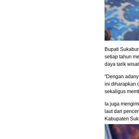
Bupati Sukabumi
setiap tahun m
daya tarik wis
“Dengan adanya
ini diharapkan 
sekaligus memb
Ia juga mengim
laut dari penc
Kabupaten Suk