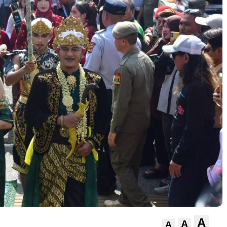
A
A
A