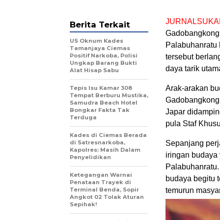
JURNALSUKA
Berita Terkait
Gadobangkong, 
US Oknum Kades
Palabuhanratu k
Tamanjaya Ciemas
Positif Narkoba, Polisi
tersebut berla
Ungkap Barang Bukti
daya tarik uta
Alat Hisap Sabu
Arak-arakan bu
Tepis Isu Kamar 308
Tempat Berburu Mustika,
Gadobangkong.
Samudra Beach Hotel
Bongkar Fakta Tak
Japar didampin
Terduga
pula Staf Khus
Kades di Ciemas Berada
di Satresnarkoba,
Sepanjang perj
Kapolres: Masih Dalam
iringan budaya
Penyelidikan
Palabuhanratu.
Ketegangan Warnai
budaya begitu 
Penataan Trayek di
Terminal Benda, Sopir
temurun masyar
Angkot 02 Tolak Aturan
Sepihak!