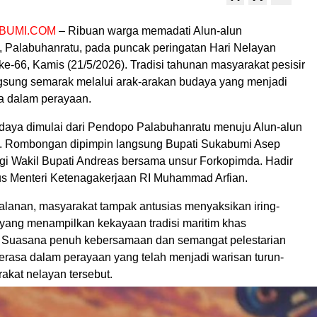
BUMI.COM
– Ribuan warga memadati Alun-alun
Palabuhanratu, pada puncak peringatan Hari Nelayan
e-66, Kamis (21/5/2026). Tradisi tahunan masyarakat pesisir
ngsung semarak melalui arak-arakan budaya yang menjadi
ma dalam perayaan.
daya dimulai dari Pendopo Palabuhanratu menuju Alun-alun
 Rombongan dipimpin langsung Bupati Sukabumi Asep
gi Wakil Bupati Andreas bersama unsur Forkopimda. Hadir
us Menteri Ketenagakerjaan RI Muhammad Arfian.
alanan, masyarakat tampak antusias menyaksikan iring-
 yang menampilkan kekayaan tradisi maritim khas
 Suasana penuh kebersamaan dan semangat pelestarian
terasa dalam perayaan yang telah menjadi warisan turun-
akat nelayan tersebut.