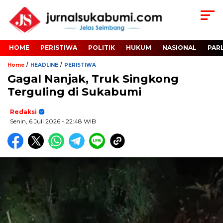
HOME
PERISTIWA
POLITIK
HUKUM
NASIONAL
PAR
/
/
Home
HEADLINE
PERISTIWA
Gagal Nanjak, Truk Singkong
Terguling di Sukabumi
Redaksi
Senin, 6 Juli 2026
- 22:48 WIB