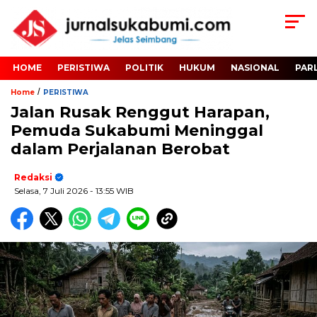
HOME
PERISTIWA
POLITIK
HUKUM
NASIONAL
PAR
/
Home
PERISTIWA
Jalan Rusak Renggut Harapan,
Pemuda Sukabumi Meninggal
dalam Perjalanan Berobat
Redaksi
Selasa, 7 Juli 2026
- 13:55 WIB