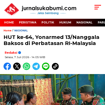
HOME
PERISTIWA
POLITIK
HUKUM
NASIONAL
PAR
/
Home
NASIONAL
HUT ke-64, Yonarmed 13/Nanggala
Baksos di Perbatasan RI-Malaysia
Redaksi
Selasa, 7 Juli 2026
- 14:05 WIB