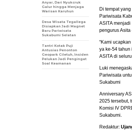
Anyar, Dari Nyukcruk
Galur hingga Menjaga
Di tempat yang
Warisan Karuhun
Pariwisata Kab
Desa Wisata Tegallega
ASITA menjadi b
Disiapkan Jadi Magnet
pengurus Asita 
Baru Pariwisata
Sukabumi Selatan
“Kami ucapkan
Tantri Kotak Puji
ya ke-54 tahun 
Antusias Penonton
Geopark Ciletuh, Insiden
ASITA di seluru
Pelukan Jadi Pengingat
Soal Keamanan
Luki menegaska
Pariwisata unt
Sukabumi
Anniversary AS
2025 tersebut,
Komisi IV DPRD
Sukabumi.
Redaktur:
Ujan