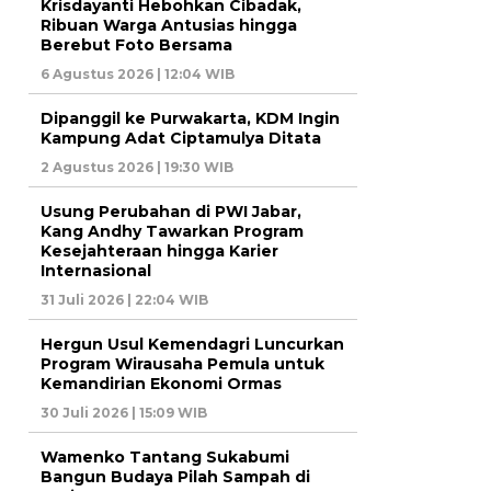
Krisdayanti Hebohkan Cibadak,
Ribuan Warga Antusias hingga
Berebut Foto Bersama
6 Agustus 2026 | 12:04 WIB
Dipanggil ke Purwakarta, KDM Ingin
Kampung Adat Ciptamulya Ditata
2 Agustus 2026 | 19:30 WIB
Usung Perubahan di PWI Jabar,
Kang Andhy Tawarkan Program
Kesejahteraan hingga Karier
Internasional
31 Juli 2026 | 22:04 WIB
Hergun Usul Kemendagri Luncurkan
Program Wirausaha Pemula untuk
Kemandirian Ekonomi Ormas
30 Juli 2026 | 15:09 WIB
Wamenko Tantang Sukabumi
Bangun Budaya Pilah Sampah di