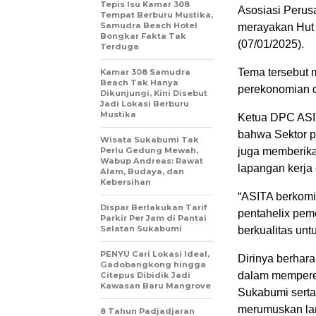
Tepis Isu Kamar 308
Asosiasi Perus
Tempat Berburu Mustika,
Samudra Beach Hotel
merayakan Hut 
Bongkar Fakta Tak
(07/01/2025).
Terduga
Tema tersebut 
Kamar 308 Samudra
Beach Tak Hanya
perekonomian 
Dikunjungi, Kini Disebut
Jadi Lokasi Berburu
Mustika
Ketua DPC ASI
bahwa Sektor pa
Wisata Sukabumi Tak
Perlu Gedung Mewah,
juga memberika
Wabup Andreas: Rawat
lapangan kerja
Alam, Budaya, dan
Kebersihan
“ASITA berkomit
Dispar Berlakukan Tarif
pentahelix pem
Parkir Per Jam di Pantai
Selatan Sukabumi
berkualitas unt
PENYU Cari Lokasi Ideal,
Dirinya berhar
Gadobangkong hingga
dalam memperer
Citepus Dibidik Jadi
Kawasan Baru Mangrove
Sukabumi serta
merumuskan lan
8 Tahun Padjadjaran