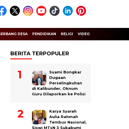
GERBANG DESA
PENDIDIKAN
RELIGI
VIDEO
BERITA TERPOPULER
Suami Bongkar
Dugaan
Perselingkuhan
di Kalibunder, Oknum
Guru Dilaporkan ke Polisi
Karya Syarah
Aulia Rahmah
Tembus Nasional,
Siswi MTsN 3 Sukabumi