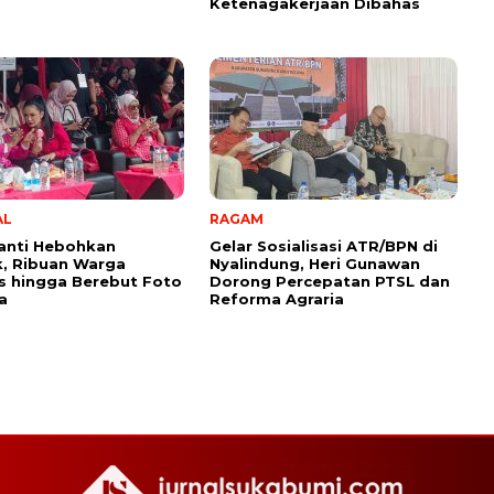
Ketenagakerjaan Dibahas
AL
RAGAM
anti Hebohkan
Gelar Sosialisasi ATR/BPN di
, Ribuan Warga
Nyalindung, Heri Gunawan
s hingga Berebut Foto
Dorong Percepatan PTSL dan
a
Reforma Agraria