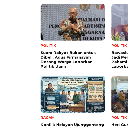
POLITIK
POLITIK
Suara Rakyat Bukan untuk
Bawasl
Dibeli, Agus Firmansyah
Jadi Pe
Dorong Warga Laporkan
Pahami 
Politik Uang
Lapork
RAGAM
POLITIK
Konflik Nelayan Ujunggenteng
Heri Gu