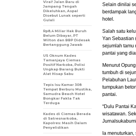
Viral! Jalan Baru di
Selain dinilai 
Jampang Tengah
Dikeluhkan, Aspal
berdampak lang
Disebut Lunak seperti
hotel.
Gulali
Salah satu kel
Rp8,4 Miliar Hak Buruh
Belum Dibayar, PT
Yan Sebastian 
Wilton dan BBP Didesak
Bertanggung Jawab
sejumlah tamu 
pantai yang dia
US Oknum Kades
Tamanjaya Ciemas
Positif Narkoba, Polisi
Menurut Opung, 
Ungkap Barang Bukti
tumbuh di sejum
Alat Hisap Sabu
Pelabuhan Lau
Tepis Isu Kamar 308
tumpukan beton
Tempat Berburu Mustika,
Samudra Beach Hotel
pantai.
Bongkar Fakta Tak
Terduga
“Dulu Pantai K
wisatawan. Sek
Kades di Ciemas Berada
di Satresnarkoba,
Jurnalsukabumi
Kapolres: Masih Dalam
Penyelidikan
Ia menuturkan, 