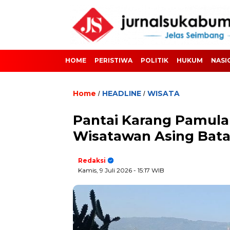
HOME
PERISTIWA
POLITIK
HUKUM
NASI
Home
HEADLINE
WISATA
/
/
Pantai Karang Pamula
Wisatawan Asing Bata
Redaksi
Kamis, 9 Juli 2026
- 15:17 WIB