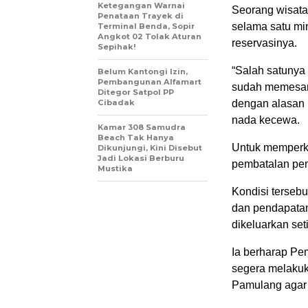
Ketegangan Warnai
Seorang wisat
Penataan Trayek di
selama satu mi
Terminal Benda, Sopir
Angkot 02 Tolak Aturan
reservasinya.
Sepihak!
“Salah satunya 
Belum Kantongi Izin,
Pembangunan Alfamart
sudah memesan 
Ditegor Satpol PP
Cibadak
dengan alasan 
nada kecewa.
Kamar 308 Samudra
Beach Tak Hanya
Untuk memperk
Dikunjungi, Kini Disebut
Jadi Lokasi Berburu
pembatalan pe
Mustika
Kondisi tersebu
dan pendapatan
dikeluarkan set
Ia berharap Pe
segera melakuk
Pamulang agar d