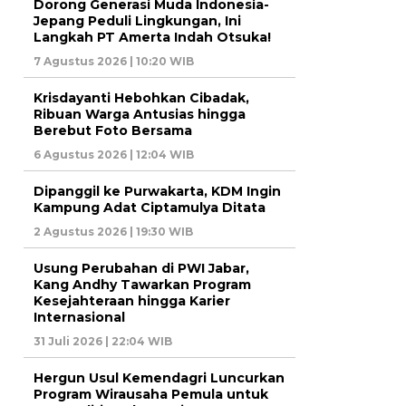
Dorong Generasi Muda Indonesia-
Jepang Peduli Lingkungan, Ini
Langkah PT Amerta Indah Otsuka!
7 Agustus 2026 | 10:20 WIB
Krisdayanti Hebohkan Cibadak,
Ribuan Warga Antusias hingga
Berebut Foto Bersama
6 Agustus 2026 | 12:04 WIB
Dipanggil ke Purwakarta, KDM Ingin
Kampung Adat Ciptamulya Ditata
2 Agustus 2026 | 19:30 WIB
Usung Perubahan di PWI Jabar,
Kang Andhy Tawarkan Program
Kesejahteraan hingga Karier
Internasional
31 Juli 2026 | 22:04 WIB
Hergun Usul Kemendagri Luncurkan
Program Wirausaha Pemula untuk