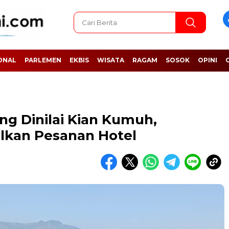
ONAL
PARLEMEN
EKBIS
WISATA
RAGAM
SOSOK
OPINI
ng Dinilai Kian Kumuh,
lkan Pesanan Hotel