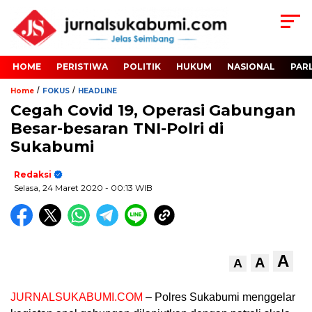
HOME
PERISTIWA
POLITIK
HUKUM
NASIONAL
PAR
/
/
Home
FOKUS
HEADLINE
Cegah Covid 19, Operasi Gabungan
Besar-besaran TNI-Polri di
Sukabumi
Redaksi
Selasa, 24 Maret 2020
- 00:13 WIB
A
A
A
JURNALSUKABUMI.COM
– Polres Sukabumi menggelar