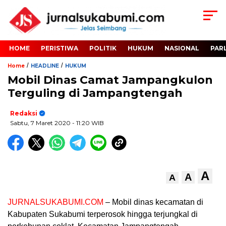
HOME
PERISTIWA
POLITIK
HUKUM
NASIONAL
PAR
/
/
Home
HEADLINE
HUKUM
Mobil Dinas Camat Jampangkulon
Terguling di Jampangtengah
Redaksi
Sabtu, 7 Maret 2020
- 11:20 WIB
A
A
A
JURNALSUKABUMI.COM
– Mobil dinas kecamatan di
Kabupaten Sukabumi terperosok hingga terjungkal di