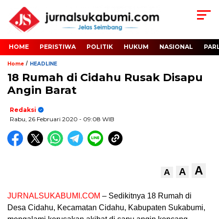
HOME
PERISTIWA
POLITIK
HUKUM
NASIONAL
PAR
/
Home
HEADLINE
18 Rumah di Cidahu Rusak Disapu
Angin Barat
Redaksi
Rabu, 26 Februari 2020
- 09:08 WIB
A
A
A
JURNALSUKABUMI.COM
– Sedikitnya 18 Rumah di
Desa Cidahu, Kecamatan Cidahu, Kabupaten Sukabumi,