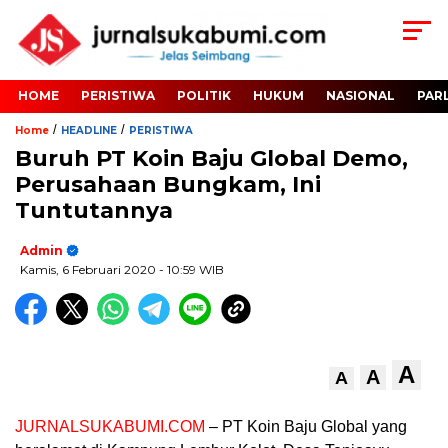
HOME
PERISTIWA
POLITIK
HUKUM
NASIONAL
PAR
/
/
Home
HEADLINE
PERISTIWA
Buruh PT Koin Baju Global Demo,
Perusahaan Bungkam, Ini
Tuntutannya
Admin
Kamis, 6 Februari 2020
- 10:59 WIB
A
A
A
JURNALSUKABUMI.COM
– PT Koin Baju Global yang