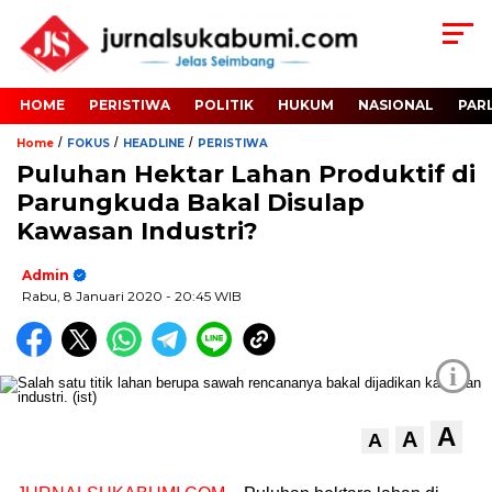
HOME
PERISTIWA
POLITIK
HUKUM
NASIONAL
PAR
/
/
/
Home
FOKUS
HEADLINE
PERISTIWA
​Puluhan Hektar Lahan Produktif di
Parungkuda Bakal Disulap
Kawasan Industri?
Admin
Rabu, 8 Januari 2020
- 20:45 WIB
i
A
A
A