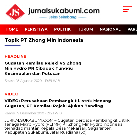
HOME
PERISTIWA
POLITIK
HUKUM
NASIONAL
PAR
Topik
PT Zhong Min Indonesia
HEADLINE
Gugatan Kemilau Rejeki VS Zhong
Min Hydro PN Cibadak Tunggu
Kesimpulan dan Putusan
Selasa, 18 Agustus 2020 - 19:59 WIB
VIDEO
VIDEO: Perusahaan Pembangkit Listrik Menang
Gugatan, PT Kemilau Rejeki Ajukan Banding
Kamis, 19 Desember 2019 - 21:21 WIB
JURNALSUKABUMI.COM – Gugatan perdata Pembangkit Listrik
Tenaga Mikro Hydro (PLTMH) PT Zhong Min Hydro Indonesia
terhadap mantan Kepala Desa Mekarsari, Sagaranten,
Kabupaten Sukabumi, Jafar Rusdiana (50)…