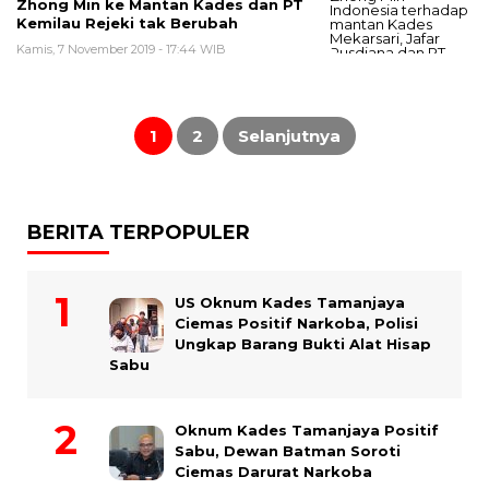
Zhong Min ke Mantan Kades dan PT
Kemilau Rejeki tak Berubah
Kamis, 7 November 2019 - 17:44 WIB
Paginasi
pos
1
2
Selanjutnya
BERITA TERPOPULER
US Oknum Kades Tamanjaya
Ciemas Positif Narkoba, Polisi
Ungkap Barang Bukti Alat Hisap
Sabu
Oknum Kades Tamanjaya Positif
Sabu, Dewan Batman Soroti
Ciemas Darurat Narkoba