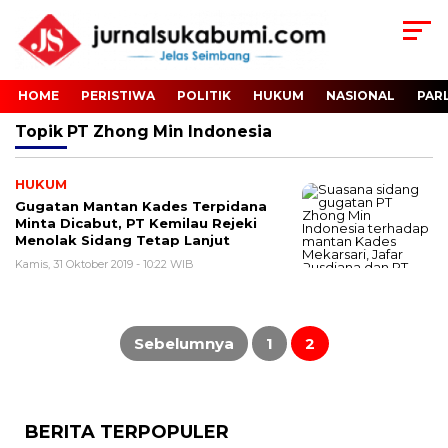
HOME
PERISTIWA
POLITIK
HUKUM
NASIONAL
PAR
Topik
PT Zhong Min Indonesia
HUKUM
Gugatan Mantan Kades Terpidana
Minta Dicabut, PT Kemilau Rejeki
Menolak Sidang Tetap Lanjut
Kamis, 31 Oktober 2019 - 10:22 WIB
Paginasi
pos
Sebelumnya
1
2
BERITA TERPOPULER