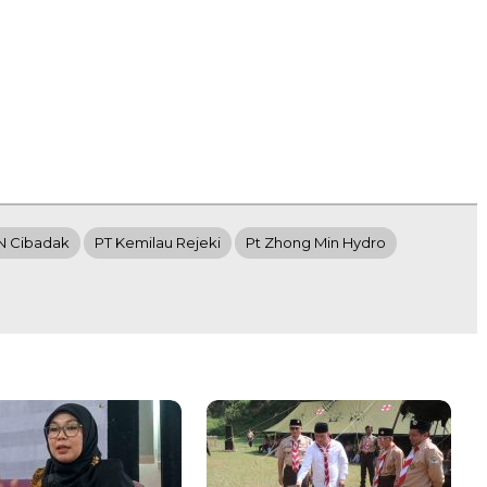
N Cibadak
PT Kemilau Rejeki
Pt Zhong Min Hydro