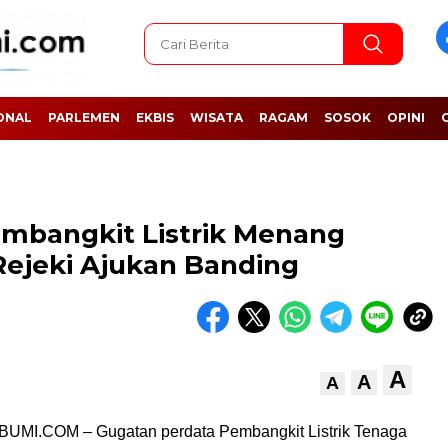
ONAL
PARLEMEN
EKBIS
WISATA
RAGAM
SOSOK
OPINI
mbangkit Listrik Menang
Rejeki Ajukan Banding
A
A
A
I.COM – Gugatan perdata Pembangkit Listrik Tenaga