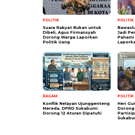
POLITIK
POLITIK
Suara Rakyat Bukan untuk
Bawasl
Dibeli, Agus Firmansyah
Jadi Pe
Dorong Warga Laporkan
Pahami 
Politik Uang
Lapork
RAGAM
POLITIK
Konflik Nelayan Ujunggenteng
Heri Gu
Mereda, DPRD Sukabumi
Dorong
Dorong 12 Aturan Dipatuhi
Partisi
Sukabu