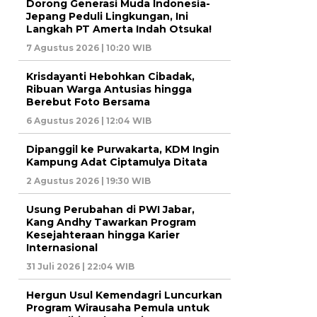
Dorong Generasi Muda Indonesia-
Jepang Peduli Lingkungan, Ini
Langkah PT Amerta Indah Otsuka!
7 Agustus 2026 | 10:20 WIB
Krisdayanti Hebohkan Cibadak,
Ribuan Warga Antusias hingga
Berebut Foto Bersama
6 Agustus 2026 | 12:04 WIB
Dipanggil ke Purwakarta, KDM Ingin
Kampung Adat Ciptamulya Ditata
2 Agustus 2026 | 19:30 WIB
Usung Perubahan di PWI Jabar,
Kang Andhy Tawarkan Program
Kesejahteraan hingga Karier
Internasional
31 Juli 2026 | 22:04 WIB
Hergun Usul Kemendagri Luncurkan
Program Wirausaha Pemula untuk