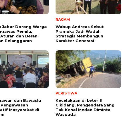
RAGAM
u Jabar Dorong Warga
Wabup Andreas Sebut
ngawas Pemilu,
Pramuka Jadi Wadah
Aturan dan Berani
Strategis Membangun
an Pelanggaran
Karakter Generasi ‎
PERISTIWA
nawan dan Bawaslu
Kecelakaan di Leter S
 Pengawasan
Cikidang, Pengendara yang
patif Masyarakat di
Tak Kenal Medan Diminta
mi
Waspada