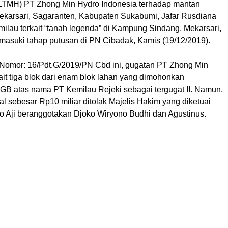
LTMH) PT Zhong Min Hydro Indonesia terhadap mantan
karsari, Sagaranten, Kabupaten Sukabumi, Jafar Rusdiana
ilau terkait “tanah legenda” di Kampung Sindang, Mekarsari,
asuki tahap putusan di PN Cibadak, Kamis (19/12/2019).
Nomor: 16/Pdt.G/2019/PN Cbd ini, gugatan PT Zhong Min
ait tiga blok dari enam blok lahan yang dimohonkan
B atas nama PT Kemilau Rejeki sebagai tergugat II. Namun,
al sebesar Rp10 miliar ditolak Majelis Hakim yang diketuai
 Aji beranggotakan Djoko Wiryono Budhi dan Agustinus.