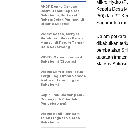
Mikro Hydro (P
AKBP Benny Cahyadi
Kepala Desa Me
Resmi Jabat Kapolres
Sukabumi, Berbekal
(50) dan PT Kem
Rekam Jejak Panjang di
Sagaranten mem
Bidang Reserse
Video: Resah, Monyet
Dalam perkara 
Berukuran Besar Kerap
Muncul di Perum Taman
dikabulkan terk
Bolo Sekarwangi
pembatalan SHG
gugatan imateri
VIDEO: Oknum Kades di
Sukabumi ‘Diborgol’
Mateus Sukosno
Video: Rem Blong! Truk
Terguling Timpa Sepeda
Motor di Jalur Lingsel
Sukabumi
Sopir Truk Diadang Lalu
Dianiaya di Cibadak,
Penyebabnya?
Video: Banjir Rendam
Jalan Lingkar Selatan
Sukabumi