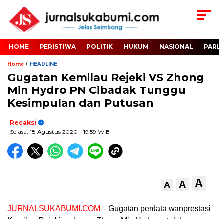
HOME
PERISTIWA
POLITIK
HUKUM
NASIONAL
PAR
/
Home
HEADLINE
Gugatan Kemilau Rejeki VS Zhong
Min Hydro PN Cibadak Tunggu
Kesimpulan dan Putusan
Redaksi
Selasa, 18 Agustus 2020
- 19:59 WIB
A
A
A
JURNALSUKABUMI.COM
– Gugatan perdata wanprestasi