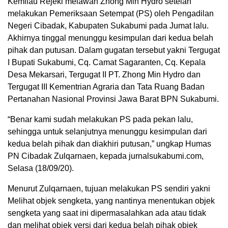
Kemilau Rejeki melawan Zhong Min Hydro setelah
melakukan Pemeriksaan Setempat (PS) oleh Pengadilan
Negeri Cibadak, Kabupaten Sukabumi pada Jumat lalu.
Akhirnya tinggal menunggu kesimpulan dari kedua belah
pihak dan putusan. Dalam gugatan tersebut yakni Tergugat
I Bupati Sukabumi, Cq. Camat Sagaranten, Cq. Kepala
Desa Mekarsari, Tergugat II PT. Zhong Min Hydro dan
Tergugat III Kementrian Agraria dan Tata Ruang Badan
Pertanahan Nasional Provinsi Jawa Barat BPN Sukabumi.
“Benar kami sudah melakukan PS pada pekan lalu,
sehingga untuk selanjutnya menunggu kesimpulan dari
kedua belah pihak dan diakhiri putusan,” ungkap Humas
PN Cibadak Zulqarnaen, kepada jurnalsukabumi.com,
Selasa (18/09/20).
Menurut Zulqarnaen, tujuan melakukan PS sendiri yakni
Melihat objek sengketa, yang nantinya menentukan objek
sengketa yang saat ini dipermasalahkan ada atau tidak
dan melihat objek versi dari kedua belah pihak objek