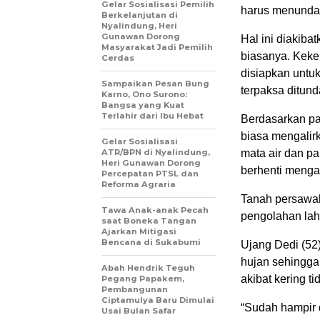
Gelar Sosialisasi Pemilih
harus menunda 
Berkelanjutan di
Nyalindung, Heri
Gunawan Dorong
Hal ini diakib
Masyarakat Jadi Pemilih
biasanya. Keke
Cerdas
disiapkan untu
Sampaikan Pesan Bung
terpaksa ditund
Karno, Ono Surono:
Bangsa yang Kuat
Terlahir dari Ibu Hebat
‎Berdasarkan pa
biasa mengalirk
Gelar Sosialisasi
ATR/BPN di Nyalindung,
mata air dan p
Heri Gunawan Dorong
berhenti mengal
Percepatan PTSL dan
Reforma Agraria
‎Tanah persawa
Tawa Anak-anak Pecah
pengolahan lah
saat Boneka Tangan
Ajarkan Mitigasi
Bencana di Sukabumi
Ujang Dedi (52)
hujan sehingga
Abah Hendrik Teguh
akibat kering ti
Pegang Papakem,
Pembangunan
Ciptamulya Baru Dimulai
‎“Sudah hampir 
Usai Bulan Safar