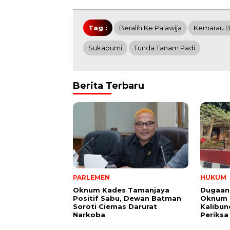
Tag :
Beralih Ke Palawija
Kemarau B
Sukabumi
Tunda Tanam Padi
Berita Terbaru
PARLEMEN
HUKUM
Oknum Kades Tamanjaya
Dugaan
Positif Sabu, Dewan Batman
Oknum G
Soroti Ciemas Darurat
Kalibund
Narkoba
Periksa