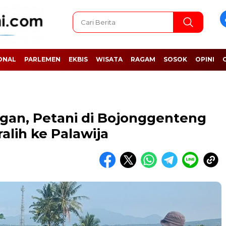
ONAL
PARLEMEN
EKBIS
WISATA
RAGAM
SOSOK
OPINI
an, Petani di Bojonggenteng
lih ke Palawija