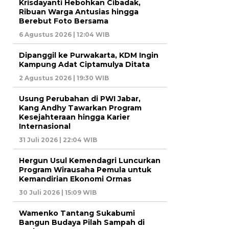
Krisdayanti Hebohkan Cibadak,
Ribuan Warga Antusias hingga
Berebut Foto Bersama
6 Agustus 2026 | 12:04 WIB
Dipanggil ke Purwakarta, KDM Ingin
Kampung Adat Ciptamulya Ditata
2 Agustus 2026 | 19:30 WIB
Usung Perubahan di PWI Jabar,
Kang Andhy Tawarkan Program
Kesejahteraan hingga Karier
Internasional
31 Juli 2026 | 22:04 WIB
Hergun Usul Kemendagri Luncurkan
Program Wirausaha Pemula untuk
Kemandirian Ekonomi Ormas
30 Juli 2026 | 15:09 WIB
Wamenko Tantang Sukabumi
Bangun Budaya Pilah Sampah di