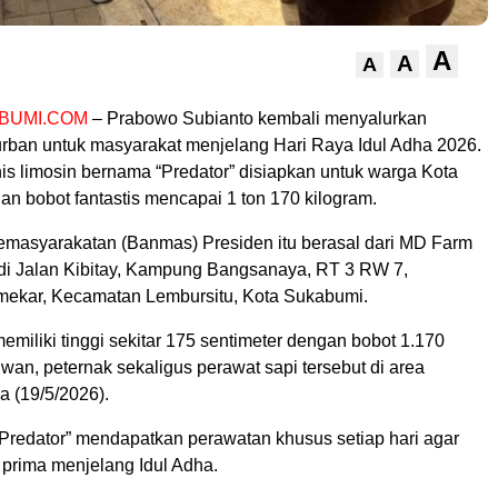
A
A
A
BUMI.COM
– Prabowo Subianto kembali menyalurkan
urban untuk masyarakat menjelang Hari Raya Idul Adha 2026.
jenis limosin bernama “Predator” disiapkan untuk warga Kota
n bobot fantastis mencapai 1 ton 170 kilogram.
emasyarakatan (Banmas) Presiden itu berasal dari MD Farm
 di Jalan Kibitay, Kampung Bangsanaya, RT 3 RW 7,
mekar, Kecamatan Lembursitu, Kota Sukabumi.
memiliki tinggi sekitar 175 sentimeter dengan bobot 1.170
 Iwan, peternak sekaligus perawat sapi tersebut di area
a (19/5/2026).
“Predator” mendapatkan perawatan khusus setiap hari agar
 prima menjelang Idul Adha.