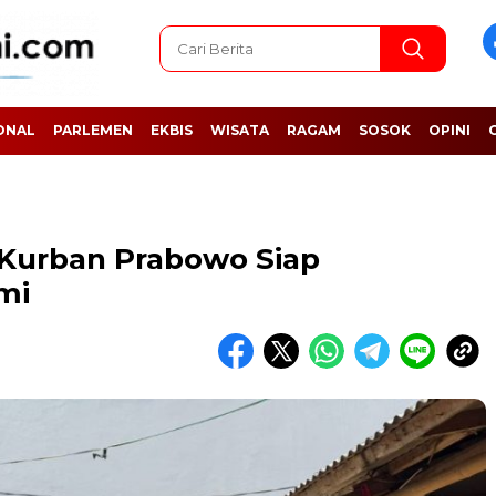
ONAL
PARLEMEN
EKBIS
WISATA
RAGAM
SOSOK
OPINI
 Kurban Prabowo Siap
mi