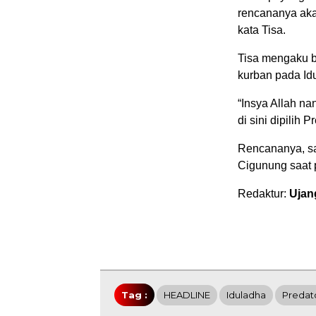
rencananya aka
kata Tisa.
Tisa mengaku b
kurban pada Idu
“Insya Allah na
di sini dipilih 
Rencananya, sa
Cigunung saat 
Redaktur:
Ujan
Tag :
HEADLINE
Iduladha
Predat