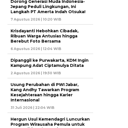
Dorong Generasi Muda Indonesia-
Jepang Peduli Lingkungan, Ini
Langkah PT Amerta Indah Otsuka!
7 Agustus 2026 | 10:20 WIB
Krisdayanti Hebohkan Cibadak,
Ribuan Warga Antusias hingga
Berebut Foto Bersama
6 Agustus 2026 | 12:04 WIB
Dipanggil ke Purwakarta, KDM Ingin
Kampung Adat Ciptamulya Ditata
2 Agustus 2026 | 19:30 WIB
Usung Perubahan di PWI Jabar,
Kang Andhy Tawarkan Program
Kesejahteraan hingga Karier
Internasional
31 Juli 2026 | 22:04 WIB
Hergun Usul Kemendagri Luncurkan
Program Wirausaha Pemula untuk