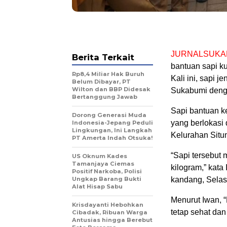
JURNALSUKA
Berita Terkait
bantuan sapi k
Rp8,4 Miliar Hak Buruh
Kali ini, sapi 
Belum Dibayar, PT
Wilton dan BBP Didesak
Sukabumi denga
Bertanggung Jawab
Sapi bantuan k
Dorong Generasi Muda
yang berlokasi
Indonesia-Jepang Peduli
Lingkungan, Ini Langkah
Kelurahan Situ
PT Amerta Indah Otsuka!
“Sapi tersebut 
US Oknum Kades
Tamanjaya Ciemas
kilogram,” kata
Positif Narkoba, Polisi
Ungkap Barang Bukti
kandang, Selas
Alat Hisap Sabu
Menurut Iwan, 
Krisdayanti Hebohkan
tetap sehat dan
Cibadak, Ribuan Warga
Antusias hingga Berebut