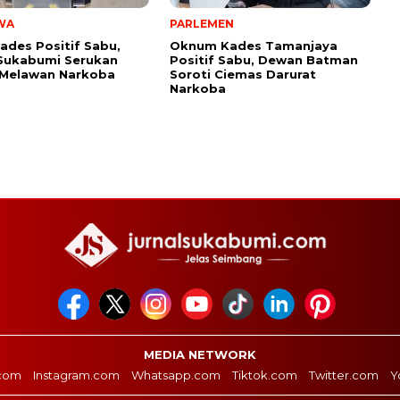
WA
PARLEMEN
ades Positif Sabu,
Oknum Kades Tamanjaya
Sukabumi Serukan
Positif Sabu, Dewan Batman
 Melawan Narkoba
Soroti Ciemas Darurat
Narkoba
MEDIA NETWORK
com
Instagram.com
Whatsapp.com
Tiktok.com
Twitter.com
Y