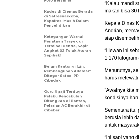
Foto Bersama
“Kalau mandi sap
makan bisa 30 k
Kades di Ciemas Berada
di Satresnarkoba,
Kapolres: Masih Dalam
Kepala Dinas K
Penyelidikan
Andrian, memas
Ketegangan Warnai
siap disembelih
Penataan Trayek di
Terminal Benda, Sopir
“Hewan ini seha
Angkot 02 Tolak Aturan
Sepihak!
1.170 kilogram 
Belum Kantongi Izin,
Menurutnya, se
Pembangunan Alfamart
Ditegor Satpol PP
harus melewati 
Cibadak
“Awalnya kita m
Guru Ngaji Terduga
Pelaku Pencabulan
kondisinya haru
Ditangkap di Banten,
Pelarian AC Berakhir di
Sementara itu,
Cibeber
berusia lebih d
untuk masyarak
“Ini sapi yang 