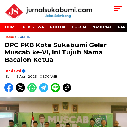
HOME
PERISTIWA
POLITIK
HUKUM
NASIONAL
PAR
/
Home
POLITIK
DPC PKB Kota Sukabumi Gelar
Muscab ke-VI, Ini Tujuh Nama
Bacalon Ketua
Redaksi
Senin, 6 April 2026
- 06:30 WIB