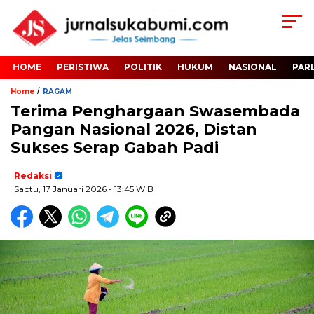
HOME
PERISTIWA
POLITIK
HUKUM
NASIONAL
PAR
/
Home
RAGAM
Terima Penghargaan Swasembada
Pangan Nasional 2026, Distan
Sukses Serap Gabah Padi
Redaksi
Sabtu, 17 Januari 2026
- 13:45 WIB