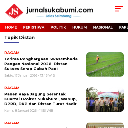
HOME
PERISTIWA
POLITIK
HUKUM
NASIONAL
PAR
Topik
Distan
RAGAM
Terima Penghargaan Swasembada
Pangan Nasional 2026, Distan
Sukses Serap Gabah Padi
Sabtu, 17 Januari 2026 - 13:45 WIB
RAGAM
Panen Raya Jagung Serentak
Kuartal I Polres Sukabumi, Wabup,
DPRD, DKP dan Distan Turut Hadir
Kamis, 8 Januari 2026 - 11:56 WIB
RAGAM