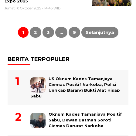
Expo 2025
Jumat, 10 Oktober 2025 - 14:46 WIB
Paginasi
pos
1
2
3
…
9
Selanjutnya
BERITA TERPOPULER
US Oknum Kades Tamanjaya
Ciemas Positif Narkoba, Polisi
Ungkap Barang Bukti Alat Hisap
Sabu
Oknum Kades Tamanjaya Positif
Sabu, Dewan Batman Soroti
Ciemas Darurat Narkoba