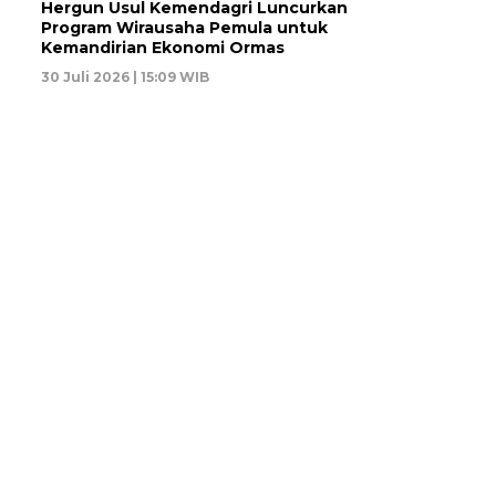
Hergun Usul Kemendagri Luncurkan
Program Wirausaha Pemula untuk
Kemandirian Ekonomi Ormas
30 Juli 2026 | 15:09 WIB