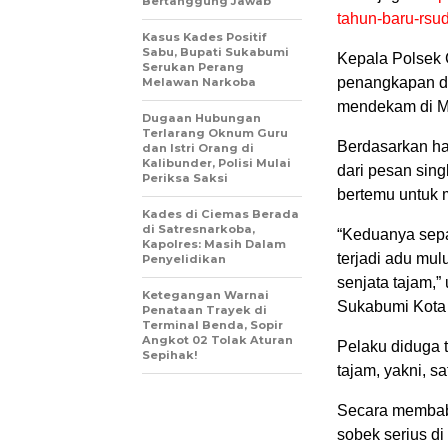
Bertanggung Jawab
tahun-baru-rsu
Kasus Kades Positif
Sabu, Bupati Sukabumi
Kepala Polsek
Serukan Perang
penangkapan di
Melawan Narkoba
mendekam di Ma
Dugaan Hubungan
Terlarang Oknum Guru
Berdasarkan ha
dan Istri Orang di
Kalibunder, Polisi Mulai
dari pesan sin
Periksa Saksi
bertemu untuk 
Kades di Ciemas Berada
di Satresnarkoba,
“Keduanya sepa
Kapolres: Masih Dalam
terjadi adu mu
Penyelidikan
senjata tajam,”
Ketegangan Warnai
Sukabumi Kota 
Penataan Trayek di
Terminal Benda, Sopir
Angkot 02 Tolak Aturan
Pelaku diduga 
Sepihak!
tajam, yakni, sa
Secara membab
sobek serius di 