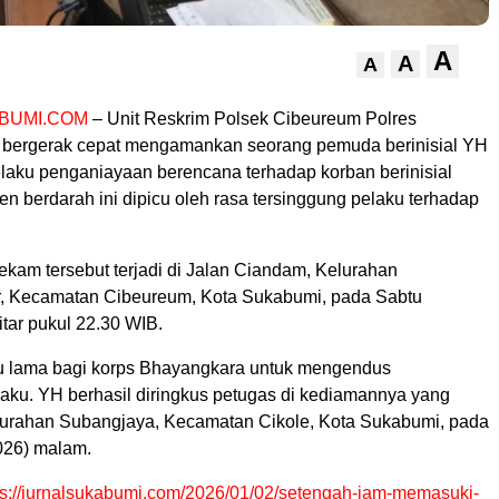
A
A
A
BUMI.COM
– Unit Reskrim Polsek Cibeureum Polres
 bergerak cepat mengamankan seorang pemuda berinisial YH
elaku penganiayaan berencana terhadap korban berinisial
en berdarah ini dipicu oleh rasa tersinggung pelaku terhadap
ekam tersebut terjadi di Jalan Ciandam, Kelurahan
r, Kecamatan Cibeureum, Kota Sukabumi, pada Sabtu
itar pukul 22.30 WIB.
u lama bagi korps Bhayangkara untuk mengendus
aku. YH berhasil diringkus petugas di kediamannya yang
elurahan Subangjaya, Kecamatan Cikole, Kota Sukabumi, pada
026) malam.
ps://jurnalsukabumi.com/2026/01/02/setengah-jam-memasuki-