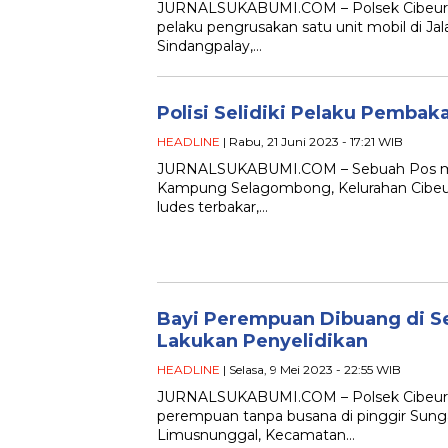
JURNALSUKABUMI.COM – Polsek Cibeure
pelaku pengrusakan satu unit mobil di J
Sindangpalay,…
Polisi Selidiki Pelaku Pemba
HEADLINE
| Rabu, 21 Juni 2023 - 17:21 WIB
JURNALSUKABUMI.COM – Sebuah Pos milik
Kampung Selagombong, Kelurahan Cibeur
ludes terbakar,…
Bayi Perempuan Dibuang di S
Lakukan Penyelidikan
HEADLINE
| Selasa, 9 Mei 2023 - 22:55 WIB
JURNALSUKABUMI.COM – Polsek Cibeureu
perempuan tanpa busana di pinggir Sung
Limusnunggal, Kecamatan…