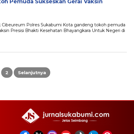
oh Pemuda Sukseskan Gerai Vaksin
 Cibeureum Polres Sukabumi Kota gandeng tokoh pemuda
ksin Presisi Bhakti Kesehatan Bhayangkara Untuk Negeri di
2
Selanjutnya