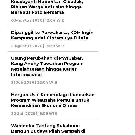
Krisdayanti Hebohkan Cibadak,
Ribuan Warga Antusias hingga
Berebut Foto Bersama
6 Agustus 2026 | 12:04 WIB
Dipanggil ke Purwakarta, KDM Ingin
Kampung Adat Ciptamulya Ditata
2 Agustus 2026 | 19:30 WIB
Usung Perubahan di PWI Jabar,
Kang Andhy Tawarkan Program
Kesejahteraan hingga Karier
Internasional
31 Juli 2026 | 22:04 WIB
Hergun Usul Kemendagri Luncurkan
Program Wirausaha Pemula untuk
Kemandirian Ekonomi Ormas
30 Juli 2026 | 15:09 WIB
Wamenko Tantang Sukabumi
Bangun Budaya Pilah Sampah di