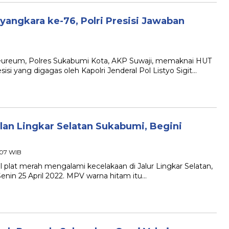
angkara ke-76, Polri Presisi Jawaban
reum, Polres Sukabumi Kota, AKP Suwaji, memaknai HUT
isi yang digagas oleh Kapolri Jenderal Pol Listyo Sigit…
alan Lingkar Selatan Sukabumi, Begini
9:07 WIB
t merah mengalami kecelakaan di Jalur Lingkar Selatan,
nin 25 April 2022. MPV warna hitam itu…