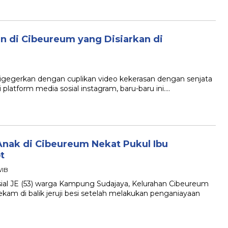
an di Cibeureum yang Disiarkan di
gerkan dengan cuplikan video kekerasan dengan senjata
i platform media sosial instagram, baru-baru ini….
Anak di Cibeureum Nekat Pukul Ibu
t
WIB
l JE (53) warga Kampung Sudajaya, Kelurahan Cibeureum
kam di balik jeruji besi setelah melakukan penganiayaan