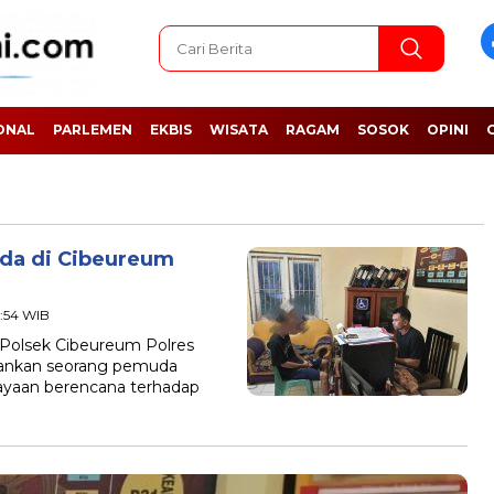
ONAL
PARLEMEN
EKBIS
WISATA
RAGAM
SOSOK
OPINI
uda di Cibeureum
0:54 WIB
olsek Cibeureum Polres
ankan seorang pemuda
niayaan berencana terhadap