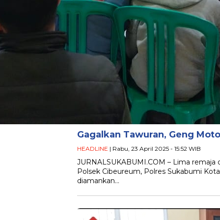
Gagalkan Tawuran, Geng Moto
HEADLINE
| Rabu, 23 April 2025 - 15:52 WIB
JURNALSUKABUMI.COM – Lima remaja did
Polsek Cibeureum, Polres Sukabumi Kota 
diamankan…