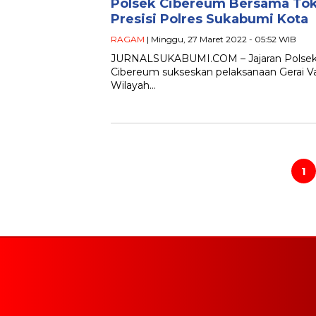
Polsek Cibereum Bersama Tok
Presisi Polres Sukabumi Kota
RAGAM
| Minggu, 27 Maret 2022 - 05:52 WIB
JURNALSUKABUMI.COM – Jajaran Polsek
Cibereum sukseskan pelaksanaan Gerai Va
Wilayah…
Paginasi
pos
1