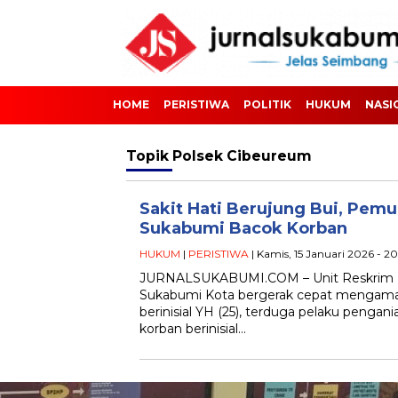
HOME
PERISTIWA
POLITIK
HUKUM
NASI
Topik
Polsek Cibeureum
Sakit Hati Berujung Bui, Pem
Sukabumi Bacok Korban
HUKUM
|
PERISTIWA
| Kamis, 15 Januari 2026 - 2
JURNALSUKABUMI.COM – Unit Reskrim P
Sukabumi Kota bergerak cepat mengam
berinisial YH (25), terduga pelaku penga
korban berinisial…