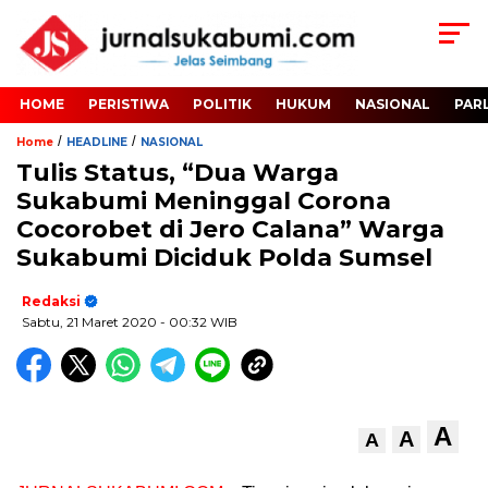
HOME
PERISTIWA
POLITIK
HUKUM
NASIONAL
PAR
/
/
Home
HEADLINE
NASIONAL
Tulis Status, “Dua Warga
Sukabumi Meninggal Corona
Cocorobet di Jero Calana” Warga
Sukabumi Diciduk Polda Sumsel
Redaksi
Sabtu, 21 Maret 2020
- 00:32 WIB
A
A
A