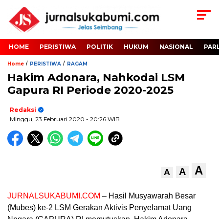
HOME
PERISTIWA
POLITIK
HUKUM
NASIONAL
PAR
/
/
Home
PERISTIWA
RAGAM
Hakim Adonara, Nahkodai LSM
Gapura RI Periode 2020-2025
Redaksi
Minggu, 23 Februari 2020
- 20:26 WIB
A
A
A
JURNALSUKABUMI.COM
– Hasil Musyawarah Besar
(Mubes) ke-2 LSM Gerakan Aktivis Penyelamat Uang