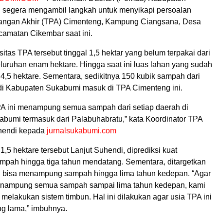
 segera mengambil langkah untuk menyikapi persoalan
ngan Akhir (TPA) Cimenteng, Kampung Ciangsana, Desa
amatan Cikembar saat ini.
itas TPA tersebut tinggal 1,5 hektar yang belum terpakai dari
luruhan enam hektare. Hingga saat ini luas lahan yang sudah
 4,5 hektare. Sementara, sedikitnya 150 kubik sampah dari
i Kabupaten Sukabumi masuk di TPA Cimenteng ini.
A ini menampung semua sampah dari setiap daerah di
bumi termasuk dari Palabuhabratu,” kata Koordinator TPA
hendi kepada
jurnalsukabumi.com
 1,5 hektare tersebut Lanjut Suhendi, diprediksi kuat
ah hingga tiga tahun mendatang. Sementara, ditargetkan
 bisa menampung sampah hingga lima tahun kedepan. “Agar
menampung semua sampah sampai lima tahun kedepan, kami
melakukan sistem timbun. Hal ini dilakukan agar usia TPA ini
ng lama,” imbuhnya.