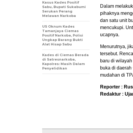
Kasus Kades Positif
Dalam melakuk
Sabu, Bupati Sukabumi
Serukan Perang
pihaknya menggu
Melawan Narkoba
dan satu unit b
US Oknum Kades
mencukupi. Unt
Tamanjaya Ciemas
ucapnya.
Positif Narkoba, Polisi
Ungkap Barang Bukti
Alat Hisap Sabu
Menurutnya, j
tersebut. Ren
Kades di Ciemas Berada
di Satresnarkoba,
baru di wilaya
Kapolres: Masih Dalam
buka di daerah
Penyelidikan
mudahan di TPA
Reporter : Rus
Redaktur : Uja