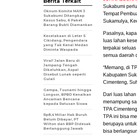
Berita Terkait
Sukabumi perlu
Oknum Komite MAN 3
Tempat Pembua
Sukabumi Ditangkap
Kasus Sabu, 6 Paket
Sukamulya, Kec
Barang Bukti Diamankan
Pasalnya, kapas
Kecelakaan di Leter S
luas lahan kese
Cikidang, Pengendara
yang Tak Kenal Medan
terpakai seluas
Diminta Waspada
semua daerah d
Viral! Jalan Baru di
Jampang Tengah
“Memang, di TP
Dikeluhkan, Aspal
Disebut Lunak seperti
Kabupaten Suka
Gulali
Cimenteng, Su
Gempa, Tsunami hingga
Dari luas lahan
Longsor, BPBD Kenalkan
Ancaman Bencana
menampung samp
kepada Ratusan Siswa
TPA Cimenteng
Rp8,4 Miliar Hak Buruh
TPA ini bisa 
Belum Dibayar, PT
berupaya untuk 
Wilton dan BBP Didesak
Bertanggung Jawab
bisa berlangsu