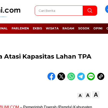
ONAL
PARLEMEN
EKBIS
WISATA
RAGAM
SOSOK
OPINI
 Atasi Kapasitas Lahan TPA
A
A
A
BUMI.COM
– Pemerintah Daerah (Pemda) Kabupaten