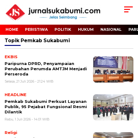
HOME
PERISTIWA
POLITIK
HUKUM
NASIONAL
PAR
Topik
Pemkab Sukabumi
EKBIS
Paripurna DPRD, Penyampaian
Perubahan Perumda AMTJM Menjadi
Perseroda
Selasa, 21 Juli 2026 - 21:24 WIB
HEADLINE
Pemkab Sukabumi Perkuat Layanan
Publik, 95 Pejabat Fungsional Resmi
Dilantik
Rabu, 1 Juli 2026 - 14:01 WIB
Religi