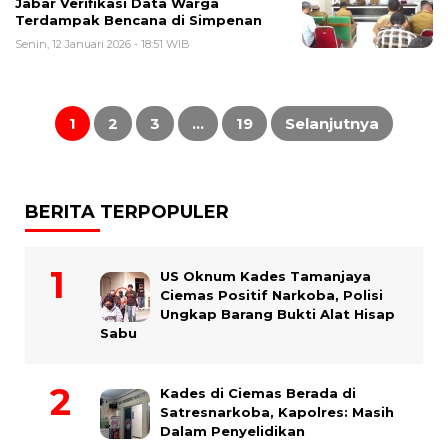
Jabar Verifikasi Data Warga
Terdampak Bencana di Simpenan
Senin, 12 Januari 2026 - 18:51 WIB
Paginasi
pos
1
2
3
…
19
Selanjutnya
BERITA TERPOPULER
US Oknum Kades Tamanjaya
Ciemas Positif Narkoba, Polisi
Ungkap Barang Bukti Alat Hisap
Sabu
Kades di Ciemas Berada di
Satresnarkoba, Kapolres: Masih
Dalam Penyelidikan