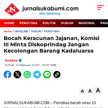
HOME
PERISTIWA
POLITIK
HUKUM
NASIONAL
PAR
/
/
/
Home
HEADLINE
HUKUM
PERISTIWA
Bocah Keracunan Jajanan, Komisi
III Minta Diskoprindag Jangan
Kecolongan Barang Kadaluarsa
Redaksi
Jumat, 14 Februari 2020
- 10:37 WIB
A
A
A
JURNALSUKABUMI.COM – Peristiwa bocah umur 10