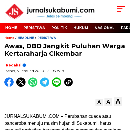
HOME
PERISTIWA
POLITIK
HUKUM
NASIONAL
PAR
/
/
Home
HEADLINE
PERISTIWA
Awas, DBD Jangkit Puluhan Warga
Kertaraharja Cikembar
Redaksi
Senin, 3 Februari 2020
- 21:03 WIB
A
A
A
JURNALSUKABUMI.COM – Perubahan cuaca atau
pancaroba menuju musim hujan di Sukabumi, harus