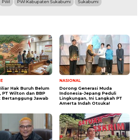
PWI
PWI Kabupaten Sukabumi
Sukabumi
NE
NASIONAL
iliar Hak Buruh Belum
Dorong Generasi Muda
, PT Wilton dan BBP
Indonesia-Jepang Peduli
k Bertanggung Jawab
Lingkungan, Ini Langkah PT
Amerta Indah Otsuka!