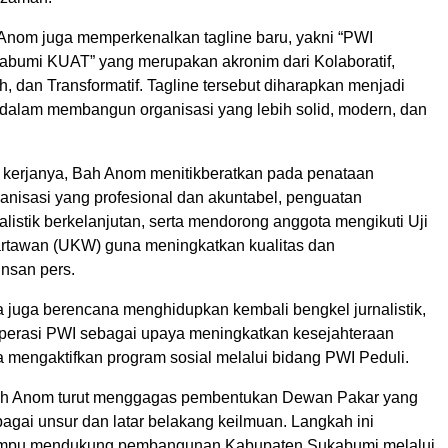
h Anom juga memperkenalkan tagline baru, yakni “PWI
bumi KUAT” yang merupakan akronim dari Kolaboratif,
 dan Transformatif. Tagline tersebut diharapkan menjadi
dalam membangun organisasi yang lebih solid, modern, dan
kerjanya, Bah Anom menitikberatkan pada penataan
nisasi yang profesional dan akuntabel, penguatan
alistik berkelanjutan, serta mendorong anggota mengikuti Uji
rtawan (UKW) guna meningkatkan kualitas dan
insan pers.
ia juga berencana menghidupkan kembali bengkel jurnalistik,
erasi PWI sebagai upaya meningkatkan kesejahteraan
a mengaktifkan program sosial melalui bidang PWI Peduli.
ah Anom turut menggagas pembentukan Dewan Pakar yang
agai unsur dan latar belakang keilmuan. Langkah ini
mpu mendukung pembangunan Kabupaten Sukabumi melalui