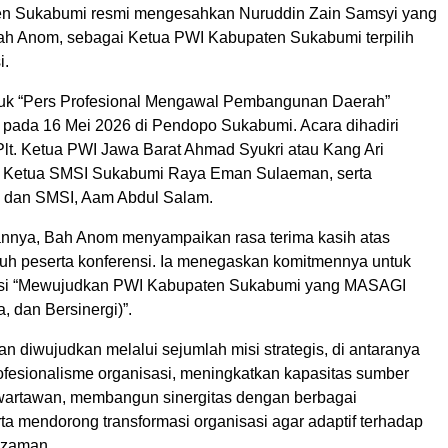
en Sukabumi resmi mengesahkan Nuruddin Zain Samsyi yang
ah Anom, sebagai Ketua PWI Kabupaten Sukabumi terpilih
i.
juk “Pers Profesional Mengawal Pembangunan Daerah”
r pada 16 Mei 2026 di Pendopo Sukabumi. Acara dihadiri
Plt. Ketua PWI Jawa Barat Ahmad Syukri atau Kang Ari
n, Ketua SMSI Sukabumi Raya Eman Sulaeman, serta
 dan SMSI, Aam Abdul Salam.
nnya, Bah Anom menyampaikan rasa terima kasih atas
uh peserta konferensi. Ia menegaskan komitmennya untuk
isi “Mewujudkan PWI Kabupaten Sukabumi yang MASAGI
a, dan Bersinergi)”.
kan diwujudkan melalui sejumlah misi strategis, di antaranya
fesionalisme organisasi, meningkatkan kapasitas sumber
wartawan, membangun sinergitas dengan berbagai
rta mendorong transformasi organisasi agar adaptif terhadap
 zaman.