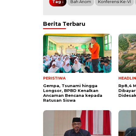
Tag :
Bah Anom
Konferensi Ke-VI
Berita Terbaru
PERISTIWA
HEADLI
Gempa, Tsunami hingga
Rp8,4 M
Longsor, BPBD Kenalkan
Dibayar
Ancaman Bencana kepada
Didesa
Ratusan Siswa