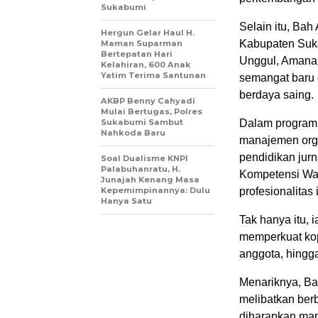
Sukabumi
Selain itu, Ba
Hergun Gelar Haul H.
Kabupaten Suka
Maman Suparman
Bertepatan Hari
Unggul, Amanah,
Kelahiran, 600 Anak
Yatim Terima Santunan
semangat baru 
berdaya saing.
AKBP Benny Cahyadi
Mulai Bertugas, Polres
Sukabumi Sambut
Dalam program 
Nahkoda Baru
manajemen orga
pendidikan jurn
Soal Dualisme KNPI
Palabuhanratu, H.
Kompetensi Wa
Junajah Kenang Masa
Kepemimpinannya: Dulu
profesionalitas 
Hanya Satu
Tak hanya itu, 
memperkuat kop
anggota, hingg
Menariknya, B
melibatkan berb
diharapkan ma