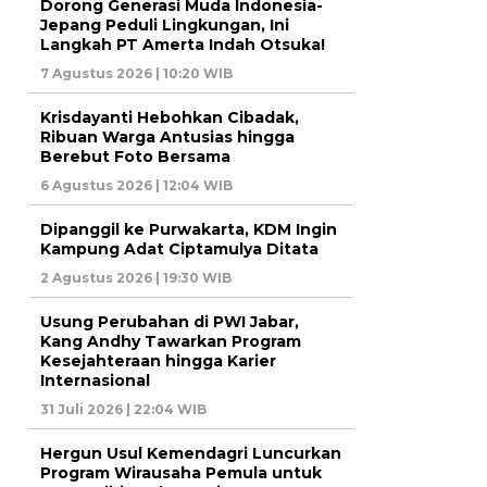
Dorong Generasi Muda Indonesia-
Jepang Peduli Lingkungan, Ini
Langkah PT Amerta Indah Otsuka!
7 Agustus 2026 | 10:20 WIB
Krisdayanti Hebohkan Cibadak,
Ribuan Warga Antusias hingga
Berebut Foto Bersama
6 Agustus 2026 | 12:04 WIB
Dipanggil ke Purwakarta, KDM Ingin
Kampung Adat Ciptamulya Ditata
2 Agustus 2026 | 19:30 WIB
Usung Perubahan di PWI Jabar,
Kang Andhy Tawarkan Program
Kesejahteraan hingga Karier
Internasional
31 Juli 2026 | 22:04 WIB
Hergun Usul Kemendagri Luncurkan
Program Wirausaha Pemula untuk