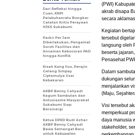
(PWI) Kabupat
Dari Refleksi hingga
akrab disapa B
Cuan, KNPI
Palabuhanratu Bongkar
secara aklamas
Catatan Kritis Perayaan
HJKS Sukabumi
Kegiatan berta
tersebut digela
Parkir Per Jam
Diberlakukan, Pengamat
langsung oleh 
Soroti Fasilitas dan
Ancaman Kebocoran PAD
beserta jajara
hingga Konflik
Penasehat PWI
Kisah Kang Ilus, Perajin
Gelang Simpay
Dalam sambuta
Ciptamulya Usai
dukungan selur
Kebakaran
menjalankan v
AKBP Benny Cahyadi
(Maju, Sejahter
Kagum Sambutan dan
Antusiasme Masyarakat
Sukabumi Siap
Visi tersebut a
Bersinergi
memperkuat pro
daya manusia 
Ketua DPRD Budi Azhar:
AKBP Benny Cahyadi
stakeholder, se
Bawa Semangat Baru
untuk Kabupaten
perkembangan