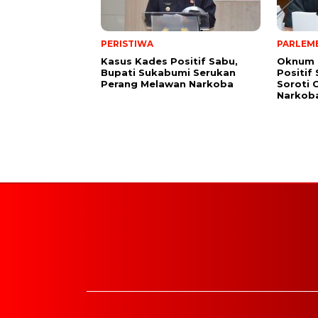
PERISTIWA
PARLEM
Kasus Kades Positif Sabu,
Oknum 
Bupati Sukabumi Serukan
Positif
Perang Melawan Narkoba
Soroti 
Narkob