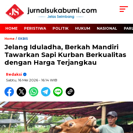
HOME
PERISTIWA
POLITIK
HUKUM
NASIONAL
PAR
/
Home
EKBIS
Jelang Iduladha, Berkah Mandiri
Tawarkan Sapi Kurban Berkualitas
dengan Harga Terjangkau
Redaksi
Sabtu, 16 Mei 2026
- 16:14 WIB