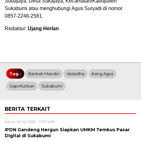
Sudajaya, Desa Sukajaya, Kecamatan/Kabupaten
Sukabumi atau menghubungi Agus Suryadi di nomor
0857-2246-2581.
Redaktur:
Ujang Herlan
Tag :
Berkah Mandiri
Iduladha
Kang Agus
Sapi Kurban
Sukabumi
BERITA TERKAIT
Kamis, 30 Juli 2026 - 17:07 WIB
IPDN Gandeng Hergun Siapkan UMKM Tembus Pasar
Digital di Sukabumi