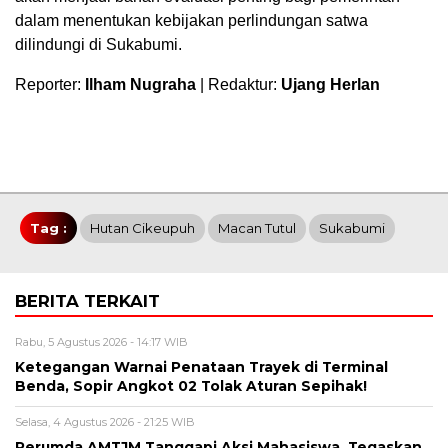
dalam menentukan kebijakan perlindungan satwa
dilindungi di Sukabumi.
Reporter:
Ilham Nugraha
| Redaktur:
Ujang Herlan
Tag :
Hutan Cikeupuh
Macan Tutul
Sukabumi
BERITA TERKAIT
Rabu, 5 Agustus 2026 - 14:17 WIB
Ketegangan Warnai Penataan Trayek di Terminal
Benda, Sopir Angkot 02 Tolak Aturan Sepihak!
Selasa, 4 Agustus 2026 - 21:25 WIB
Perumda AMTJM Tanggapi Aksi Mahasiswa, Tegaskan