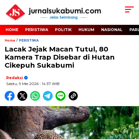
HOME
PERISTIWA
POLITIK
HUKUM
NASIONAL
PAR
/
Home
PERISTIWA
Lacak Jejak Macan Tutul, 80
Kamera Trap Disebar di Hutan
Cikepuh Sukabumi
Redaksi
Sabtu, 9 Mei 2026
- 14:37 WIB