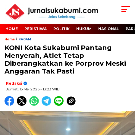
HOME
PERISTIWA
POLITIK
HUKUM
NASIONAL
PAR
/
Home
RAGAM
KONI Kota Sukabumi Pantang
Menyerah, Atlet Tetap
Diberangkatkan ke Porprov Meski
Anggaran Tak Pasti
Redaksi
Jumat, 15 Mei 2026
- 13:23 WIB