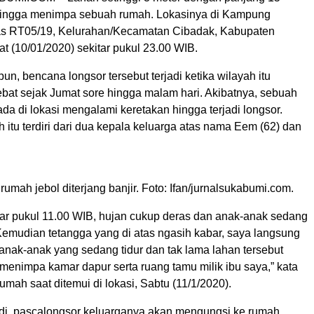
hingga menimpa sebuah rumah. Lokasinya di Kampung
as RT05/19, Kelurahan/Kecamatan Cibadak, Kabupaten
t (10/01/2020) sekitar pukul 23.00 WIB.
pun, bencana longsor tersebut terjadi ketika wilayah itu
ebat sejak Jumat sore hingga malam hari. Akibatnya, sebuah
da di lokasi mengalami keretakan hingga terjadi longsor.
itu terdiri dari dua kepala keluarga atas nama Eem (62) dan
rumah jebol diterjang banjir. Foto: Ifan/jurnalsukabumi.com.
ar pukul 11.00 WIB, hujan cukup deras dan anak-anak sedang
 Kemudian tetangga yang di atas ngasih kabar, saya langsung
anak-anak yang sedang tidur dan tak lama lahan tersebut
menimpa kamar dapur serta ruang tamu milik ibu saya,” kata
rumah saat ditemui di lokasi, Sabtu (11/1/2020).
di, pascalongsor keluarganya akan mengungsi ke rumah