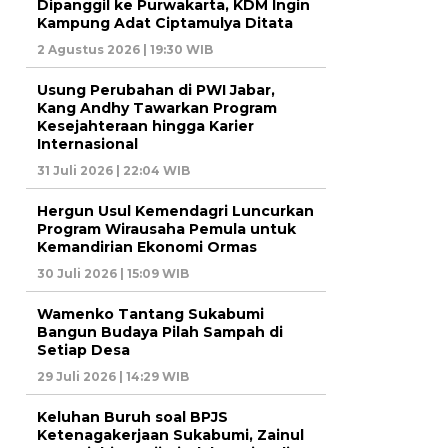
Dipanggil ke Purwakarta, KDM Ingin
Kampung Adat Ciptamulya Ditata
2 Agustus 2026 | 19:30 WIB
Usung Perubahan di PWI Jabar,
Kang Andhy Tawarkan Program
Kesejahteraan hingga Karier
Internasional
31 Juli 2026 | 22:04 WIB
Hergun Usul Kemendagri Luncurkan
Program Wirausaha Pemula untuk
Kemandirian Ekonomi Ormas
30 Juli 2026 | 15:09 WIB
Wamenko Tantang Sukabumi
Bangun Budaya Pilah Sampah di
Setiap Desa
29 Juli 2026 | 14:29 WIB
Keluhan Buruh soal BPJS
Ketenagakerjaan Sukabumi, Zainul