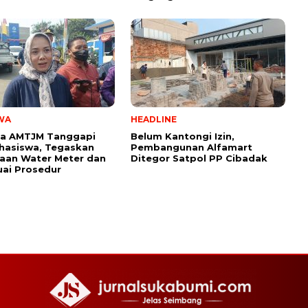
WA
HEADLINE
a AMTJM Tanggapi
Belum Kantongi Izin,
hasiswa, Tegaskan
Pembangunan Alfamart
aan Water Meter dan
Ditegor Satpol PP Cibadak
uai Prosedur