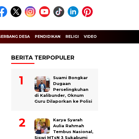
GERBANG DESA
PENDIDIKAN
RELIGI
VIDEO
BERITA TERPOPULER
Suami Bongkar
Dugaan
Perselingkuhan
di Kalibunder, Oknum
Guru Dilaporkan ke Polisi
Karya Syarah
Aulia Rahmah
Tembus Nasional,
Siswi MTsN 3 Sukabumi