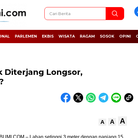
ONAL
PARLEMEN
EKBIS
WISATA
RAGAM
SOSOK
OPINI
Diterjang Longsor,
?
A
A
A
I.COM – Lahan setinggi 3 meter dengan panjang 15