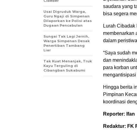
Cibeber
saudara yang t
Usai Digruduk Warga,
bisa segera me
Guru Ngaji di Simpenan
Dilaporkan ke Polisi atas
Dugaan Pencabulan
Lurah Cibadak B
membenarkan at
Sungai Tak Lagi Jernih,
dalam peristiwa
Warga Simpenan Desak
Penertiban Tambang
Liar
“Saya sudah me
dan menindakla
Tak Kuat Menanjak, Truk
Kayu Terguling di
para korban un
Cibangban Sukabumi
mengantisipasi h
Hingga berita 
Pimpinan Keca
koordinasi de
Reporter: Ifan
Redaktur: FK 