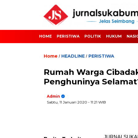
HOME
PERISTIWA
POLITIK
HUKUM
NASI
Home
HEADLINE
PERISTIWA
/
/
Rumah Warga Cibadak 
Penghuninya Selamat
Admin
Sabtu, 11 Januari 2020
- 11:21 WIB
JURNALSUKABUM