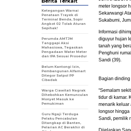
Berita Terkait
meter longsor 
Ketegangan Warnai
Sekarwangi At
Penataan Trayek di
Terminal Benda, Sopir
Sukabumi, Juma
Angkot 02 Tolak Aturan
Sepihak!
Informasi dihim
diguyur hujan l
Perumda AMTJM
Tanggapi Aksi
tanah yang bera
Mahasiswa, Tegaskan
Pengadaan Water Meter
Penghuni rumah 
dan IPA Sesuai Prosedur
Sandi (39).
Belum Kantongi Izin,
Pembangunan Alfamart
Ditegor Satpol PP
Bagian dinding 
Cibadak
“Semalam sekit
Warga Ciawitali Nagrak
Dihebohkan Kemunculan
tidur di kamar.
Monyet Masuk ke
Pemukiman
menarik keluar 
longsor hingga 
Guru Ngaji Terduga
Sandi, pemilik 
Pelaku Pencabulan
Ditangkap di Banten,
Pelarian AC Berakhir di
Dijelaskan San