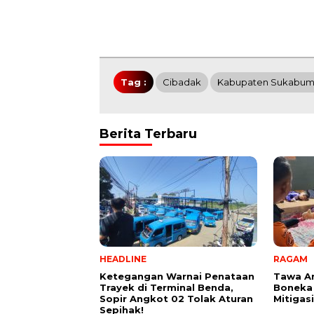
Tag :
Cibadak
Kabupaten Sukabum
Berita Terbaru
HEADLINE
RAGAM
Ketegangan Warnai Penataan
Tawa A
Trayek di Terminal Benda,
Boneka
Sopir Angkot 02 Tolak Aturan
Mitigas
Sepihak!