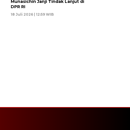
Munasichin Janji Tindak Lanjut di
DPR RI
18 Juli 2026 | 12:59 WIB