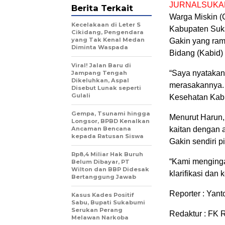
JURNALSUKA
Berita Terkait
Warga Miskin 
Kecelakaan di Leter S
Kabupaten Suk
Cikidang, Pengendara
yang Tak Kenal Medan
Gakin yang rama
Diminta Waspada
Bidang (Kabid)
Viral! Jalan Baru di
“Saya nyatakan
Jampang Tengah
Dikeluhkan, Aspal
merasakannya. 
Disebut Lunak seperti
Gulali
Kesehatan Kab
Gempa, Tsunami hingga
Menurut Harun, 
Longsor, BPBD Kenalkan
Ancaman Bencana
kaitan dengan 
kepada Ratusan Siswa
Gakin sendiri 
Rp8,4 Miliar Hak Buruh
“Kami menginga
Belum Dibayar, PT
Wilton dan BBP Didesak
klarifikasi da
Bertanggung Jawab
Reporter : Yant
Kasus Kades Positif
Sabu, Bupati Sukabumi
Serukan Perang
Redaktur : FK 
Melawan Narkoba