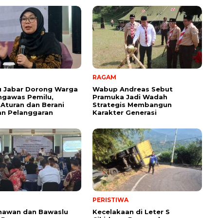
RAGAM
u Jabar Dorong Warga
Wabup Andreas Sebut
ngawas Pemilu,
Pramuka Jadi Wadah
Aturan dan Berani
Strategis Membangun
an Pelanggaran
Karakter Generasi ‎
PERISTIWA
nawan dan Bawaslu
Kecelakaan di Leter S