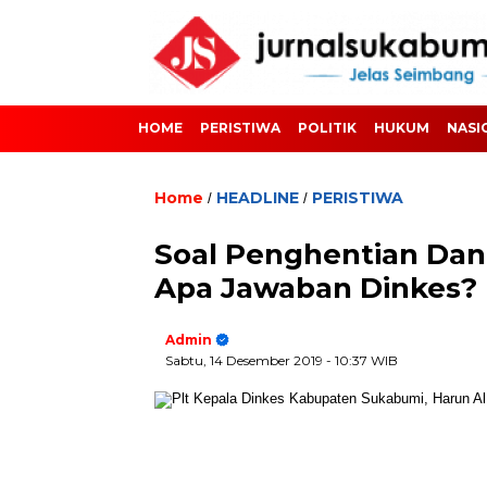
HOME
PERISTIWA
POLITIK
HUKUM
NASI
Home
HEADLINE
PERISTIWA
/
/
​Soal Penghentian Dan
​Apa Jawaban Dinkes?
Admin
Sabtu, 14 Desember 2019
- 10:37 WIB