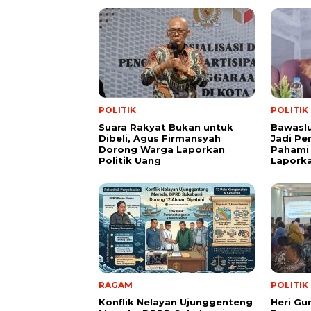
POLITIK
POLITIK
Suara Rakyat Bukan untuk
Bawasl
Dibeli, Agus Firmansyah
Jadi Pe
Dorong Warga Laporkan
Pahami 
Politik Uang
Lapork
RAGAM
POLITIK
Konflik Nelayan Ujunggenteng
Heri Gu