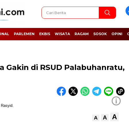
ONAL
PARLEMEN
EKBIS
WISATA
RAGAM
SOSOK
OPINI
a Gakin di RSUD Palabuhanratu,
i
A
A
A