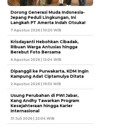
Dorong Generasi Muda Indonesia-
Jepang Peduli Lingkungan, Ini
Langkah PT Amerta Indah Otsuka!
7 Agustus 2026 | 10:20 WIB
Krisdayanti Hebohkan Cibadak,
Ribuan Warga Antusias hingga
Berebut Foto Bersama
6 Agustus 2026 | 12:04 WIB
Dipanggil ke Purwakarta, KDM Ingin
Kampung Adat Ciptamulya Ditata
2 Agustus 2026 | 19:30 WIB
Usung Perubahan di PWI Jabar,
Kang Andhy Tawarkan Program
Kesejahteraan hingga Karier
Internasional
31 Juli 2026 | 22:04 WIB