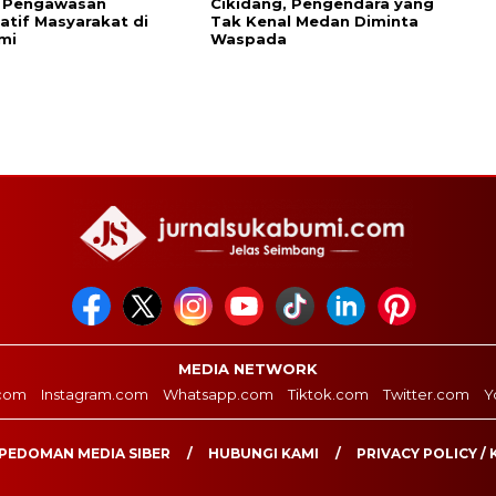
 Pengawasan
Cikidang, Pengendara yang
patif Masyarakat di
Tak Kenal Medan Diminta
mi
Waspada
MEDIA NETWORK
com
Instagram.com
Whatsapp.com
Tiktok.com
Twitter.com
Y
PEDOMAN MEDIA SIBER
HUBUNGI KAMI
PRIVACY POLICY / 