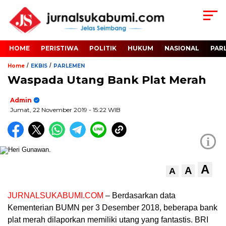
HOME
PERISTIWA
POLITIK
HUKUM
NASIONAL
PAR
/
/
Home
EKBIS
PARLEMEN
Waspada Utang Bank Plat Merah
Admin
Jumat, 22 November 2019
- 15:22 WIB
i
A
A
A
JURNALSUKABUMI.COM
– Berdasarkan data
Kementerian BUMN per 3 Desember 2018, beberapa bank
plat merah dilaporkan memiliki utang yang fantastis. BRI