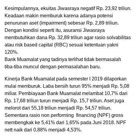
Kesimpulannya, ekuitas Jiwasraya negatif Rp. 23,92 triliun.
Keadaan makin memburuk karena adanya potensi
penurunan aset (impairment) sebesar Rp. 2,89 triliun.
Dengan kondisi seperti itu, asuransi Jiwasraya
membutuhkan dana Rp. 32,89 triliun agar rasio solvabilitas
atau risk based capital (RBC) sesuai ketentuan yakni
120%.
Bank Muamalat yang tadinya terlihat tidak bermasalah
tiba-tiba muncul dengan permasalahan baru.
Kinerja Bank Muamalat pada semester I 2019 dilaporkan
mulai memburuk. Laba bersih turun 95% menjadi Rp. 5,08
miliar. Pembiayaan Bank Muamalat melambat 10,7% dari
Rp. 17,68 triliun turun menjadi Rp. 15,7 triliun. Aset juga
melorot dari 55,18 triliun menjadi Rp. 54,57 triliun.
Sementara rasio non performing financing (NPF) gross
membengkak ke 5,41% dari 1,65% pada Juni 2018. NPF
nett naik dari 0,88% menjadi 4,53%.