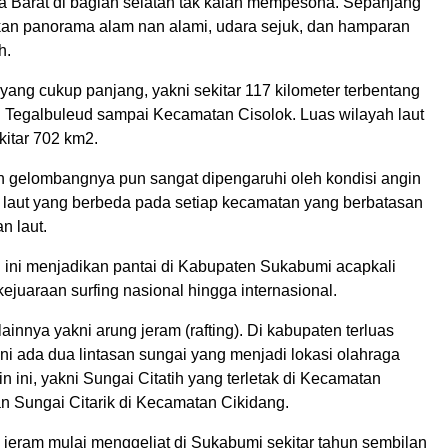
 Barat di bagian selatan tak kalah mempesona. Sepanjang
kan panorama alam nan alami, udara sejuk, dan hamparan
h.
 yang cukup panjang, yakni sekitar 117 kilometer terbentang
 Tegalbuleud sampai Kecamatan Cisolok. Luas wilayah laut
ekitar 702 km2.
an gelombangnya pun sangat dipengaruhi oleh kondisi angin
laut yang berbeda pada setiap kecamatan yang berbatasan
n laut.
 ini menjadikan pantai di Kabupaten Sukabumi acapkali
kejuaraan surfing nasional hingga internasional.
ainnya yakni arung jeram (rafting). Di kabupaten terluas
ni ada dua lintasan sungai yang menjadi lokasi olahraga
n ini, yakni Sungai Citatih yang terletak di Kecamatan
n Sungai Citarik di Kecamatan Cikidang.
 jeram mulai menggeliat di Sukabumi sekitar tahun sembilan