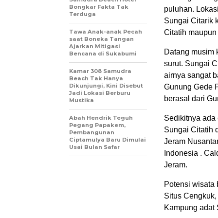
Bongkar Fakta Tak
puluhan. Lokasi
Terduga
Sungai Citarik 
Tawa Anak-anak Pecah
Citatih maupun 
saat Boneka Tangan
Ajarkan Mitigasi
Datang musim k
Bencana di Sukabumi
surut. Sungai C
Kamar 308 Samudra
airnya sangat 
Beach Tak Hanya
Dikunjungi, Kini Disebut
Gunung Gede Pa
Jadi Lokasi Berburu
berasal dari G
Mustika
Sedikitnya ada 
Abah Hendrik Teguh
Pegang Papakem,
Sungai Citatih 
Pembangunan
Ciptamulya Baru Dimulai
Jeram Nusantar
Usai Bulan Safar
Indonesia . Ca
Jeram.
Potensi wisata
Situs Cengkuk,
Kampung adat Si