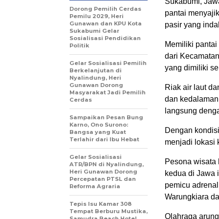
Sukabumi, Jawa
Dorong Pemilih Cerdas
pantai menyaji
Pemilu 2029, Heri
Gunawan dan KPU Kota
pasir yang inda
Sukabumi Gelar
Sosialisasi Pendidikan
Memiliki pantai
Politik
dari Kecamatan
Gelar Sosialisasi Pemilih
yang dimiliki s
Berkelanjutan di
Nyalindung, Heri
Gunawan Dorong
Riak air laut d
Masyarakat Jadi Pemilih
dan kedalaman 
Cerdas
langsung denga
Sampaikan Pesan Bung
Karno, Ono Surono:
Dengan kondisi
Bangsa yang Kuat
Terlahir dari Ibu Hebat
menjadi lokasi 
Gelar Sosialisasi
Pesona wisata l
ATR/BPN di Nyalindung,
Heri Gunawan Dorong
kedua di Jawa i
Percepatan PTSL dan
pemicu adrenali
Reforma Agraria
Warungkiara da
Tepis Isu Kamar 308
Tempat Berburu Mustika,
Olahraga arung
Samudra Beach Hotel