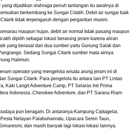
 yang dijadikan olahraga penuh tantangan itu awalnya di
kemudian berkembang ke Sungai Citatih. Debit air sungai baik
Citarik tidak terpengaruh dengan pergantian musim.
emarau maupun hujan, debit air normal tidak pasang maupun
icatih dipilih sebagai lokasi berarung jeram karena aliran
baik yang berasal dari dua sumber yaitu Gunung Salak dan
ngrango. Sedang Sungai Citarik sumber mata airnya
unung Halimun.
enam operator yang mengelola wisata arung jeram ini di
dan Sungai Citarik. Para pengelola itu antara lain PT Lintas
a, Kaki Langit Adventure Camp, PT Selaras Inti Prima
ldera Indonesia ,Cherokee Adventure, dan PT Sarana Riam
 budaya pun beragam. Di antaranya Kampung Ciptagelar,
 Pesta Nelayan Palabuhanratu, Upacara Seren Taun,
rnaresmi, dan masih banyak lagi lokasi-lokasi lainnya.