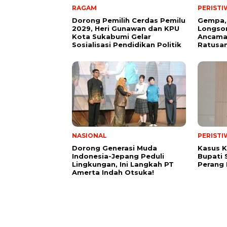
RAGAM
PERISTI
Dorong Pemilih Cerdas Pemilu
Gempa,
2029, Heri Gunawan dan KPU
Longsor
Kota Sukabumi Gelar
Ancama
Sosialisasi Pendidikan Politik
Ratusan
NASIONAL
PERISTI
Dorong Generasi Muda
Kasus K
Indonesia-Jepang Peduli
Bupati 
Lingkungan, Ini Langkah PT
Perang
Amerta Indah Otsuka!