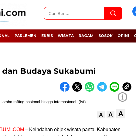
ONAL
PARLEMEN
EKBIS
WISATA
RAGAM
SOSOK
OPINI
 dan Budaya Sukabumi
i
A
A
A
BUMI.COM
– Keindahan objek wisata pantai Kabupaten