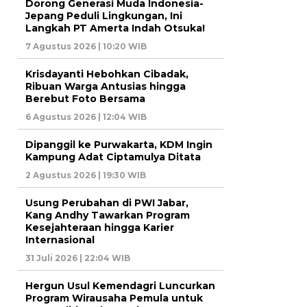
Dorong Generasi Muda Indonesia-
Jepang Peduli Lingkungan, Ini
Langkah PT Amerta Indah Otsuka!
7 Agustus 2026 | 10:20 WIB
Krisdayanti Hebohkan Cibadak,
Ribuan Warga Antusias hingga
Berebut Foto Bersama
6 Agustus 2026 | 12:04 WIB
Dipanggil ke Purwakarta, KDM Ingin
Kampung Adat Ciptamulya Ditata
2 Agustus 2026 | 19:30 WIB
Usung Perubahan di PWI Jabar,
Kang Andhy Tawarkan Program
Kesejahteraan hingga Karier
Internasional
31 Juli 2026 | 22:04 WIB
Hergun Usul Kemendagri Luncurkan
Program Wirausaha Pemula untuk