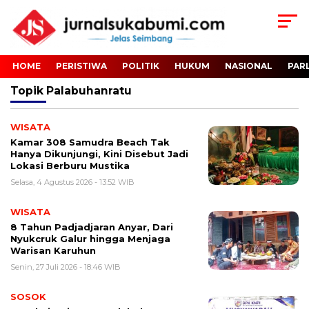
HOME
PERISTIWA
POLITIK
HUKUM
NASIONAL
PAR
Topik
Palabuhanratu
WISATA
Kamar 308 Samudra Beach Tak
Hanya Dikunjungi, Kini Disebut Jadi
Lokasi Berburu Mustika
Selasa, 4 Agustus 2026 - 13:52 WIB
WISATA
8 Tahun Padjadjaran Anyar, Dari
Nyukcruk Galur hingga Menjaga
Warisan Karuhun
Senin, 27 Juli 2026 - 18:46 WIB
SOSOK