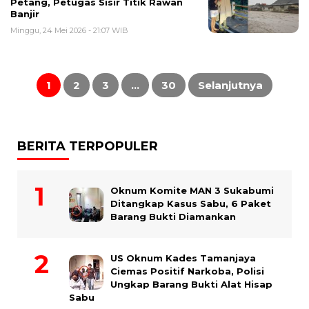
Petang, Petugas Sisir Titik Rawan
Banjir
Minggu, 24 Mei 2026 - 21:07 WIB
Paginasi
pos
1
2
3
…
30
Selanjutnya
BERITA TERPOPULER
Oknum Komite MAN 3 Sukabumi
Ditangkap Kasus Sabu, 6 Paket
Barang Bukti Diamankan
US Oknum Kades Tamanjaya
Ciemas Positif Narkoba, Polisi
Ungkap Barang Bukti Alat Hisap
Sabu