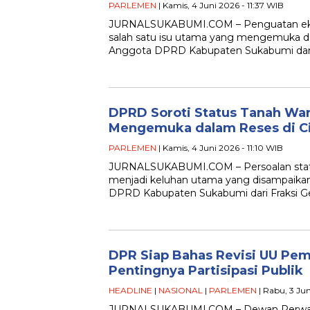
PARLEMEN
| Kamis, 4 Juni 2026 - 11:37 WIB
JURNALSUKABUMI.COM – Penguatan eko
salah satu isu utama yang mengemuka d
Anggota DPRD Kabupaten Sukabumi dari K
DPRD Soroti Status Tanah War
Mengemuka dalam Reses di C
PARLEMEN
| Kamis, 4 Juni 2026 - 11:10 WIB
JURNALSUKABUMI.COM – Persoalan statu
menjadi keluhan utama yang disampaika
DPRD Kabupaten Sukabumi dari Fraksi Ge
DPR Siap Bahas Revisi UU Pem
Pentingnya Partisipasi Publik
HEADLINE
|
NASIONAL
|
PARLEMEN
| Rabu, 3 Ju
JURNALSUKABUMI.COM – Dewan Perwaki