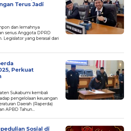
ngan Terus Jadi
pon dan lemahnya
ian serius Anggota DPRD
egislator yang berasal dari
perda
25, Perkuat
h
en Sukabumi kembali
adap pengelolaan keuangan
raturan Daerah (Raperda)
aan APBD Tahun…
pedulian Sosial di