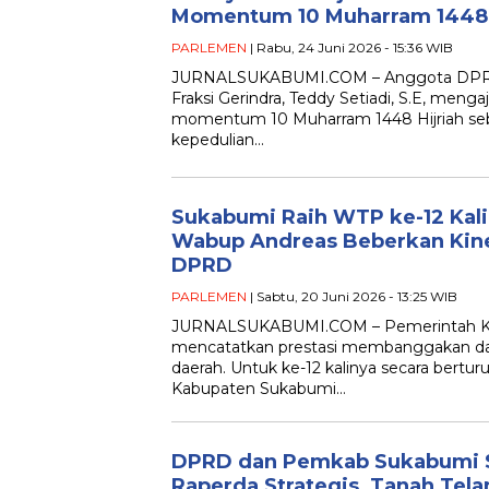
Momentum 10 Muharram 1448
PARLEMEN
| Rabu, 24 Juni 2026 - 15:36 WIB
JURNALSUKABUMI.COM – Anggota DPRD
Fraksi Gerindra, Teddy Setiadi, S.E, men
momentum 10 Muharram 1448 Hijriah se
kepedulian…
Sukabumi Raih WTP ke-12 Kali 
Wabup Andreas Beberkan Kine
DPRD
PARLEMEN
| Sabtu, 20 Juni 2026 - 13:25 WIB
JURNALSUKABUMI.COM – Pemerintah Ka
mencatatkan prestasi membanggakan dal
daerah. Untuk ke-12 kalinya secara berturu
Kabupaten Sukabumi…
DPRD dan Pemkab Sukabumi S
Raperda Strategis, Tanah Tela