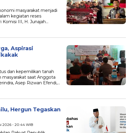
nomi masyarakat menjadi
alam kegiatan reses
omisi III, H. Junajah…
ga, Aspirasi
ikakak
s dan kepemilikan tanah
n masyarakat saat Anggota
rindra, Asep Rizwan Efendi,…
ilu, Hergun Tegaskan
ni 2026 - 20:44 WIB
lan Rakyat Republik