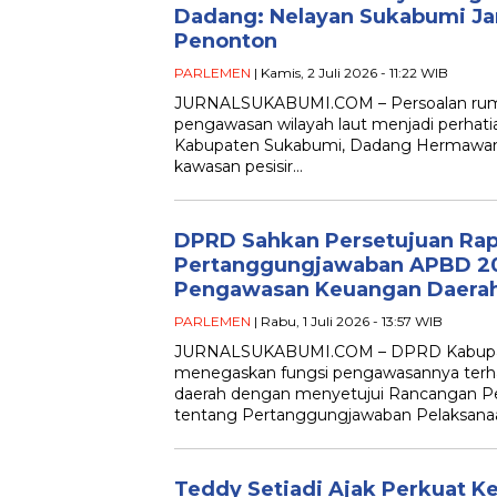
Dadang: Nelayan Sukabumi Ja
Penonton
PARLEMEN
| Kamis, 2 Juli 2026 - 11:22 WIB
JURNALSUKABUMI.COM – Persoalan rum
pengawasan wilayah laut menjadi perhat
Kabupaten Sukabumi, Dadang Hermawan. L
kawasan pesisir…
DPRD Sahkan Persetujuan Ra
Pertanggungjawaban APBD 20
Pengawasan Keuangan Daera
PARLEMEN
| Rabu, 1 Juli 2026 - 13:57 WIB
JURNALSUKABUMI.COM – DPRD Kabupat
menegaskan fungsi pengawasannya terh
daerah dengan menyetujui Rancangan Pe
tentang Pertanggungjawaban Pelaksan
Teddy Setiadi Ajak Perkuat Ke