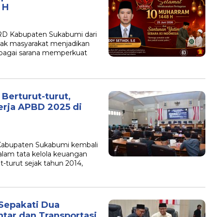
 H
 Kabupaten Sukabumi dari
gajak masyarakat menjadikan
bagai sarana memperkuat
Berturut-turut,
rja APBD 2025 di
bupaten Sukabumi kembali
am tata kelola keuangan
t-turut sejak tahun 2014,
epakati Dua
ntar dan Transportasi