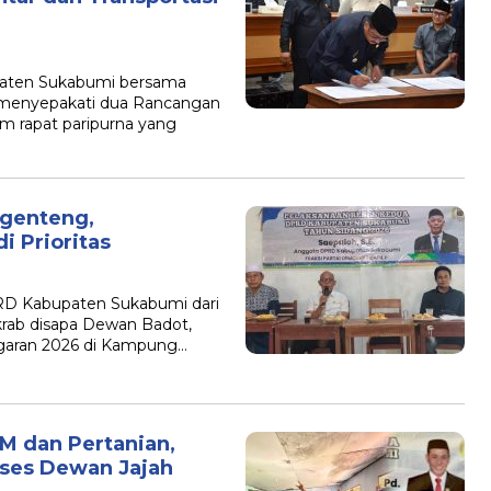
ten Sukabumi bersama
menyepakati dua Rancangan
am rapat paripurna yang
genteng,
i Prioritas
 Kabupaten Sukabumi dari
akrab disapa Dewan Badot,
garan 2026 di Kampung…
 dan Pertanian,
ses Dewan Jajah