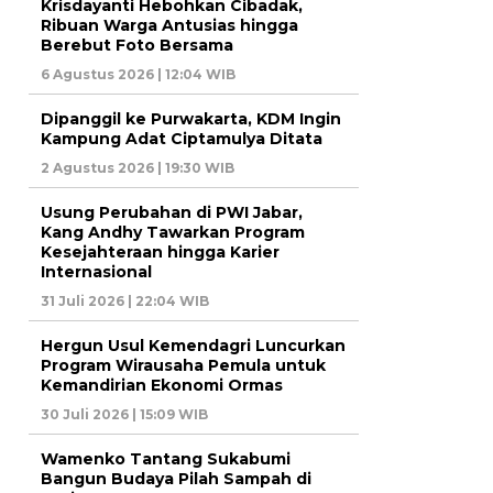
Krisdayanti Hebohkan Cibadak,
Ribuan Warga Antusias hingga
Berebut Foto Bersama
6 Agustus 2026 | 12:04 WIB
Dipanggil ke Purwakarta, KDM Ingin
Kampung Adat Ciptamulya Ditata
2 Agustus 2026 | 19:30 WIB
Usung Perubahan di PWI Jabar,
Kang Andhy Tawarkan Program
Kesejahteraan hingga Karier
Internasional
31 Juli 2026 | 22:04 WIB
Hergun Usul Kemendagri Luncurkan
Program Wirausaha Pemula untuk
Kemandirian Ekonomi Ormas
30 Juli 2026 | 15:09 WIB
Wamenko Tantang Sukabumi
Bangun Budaya Pilah Sampah di