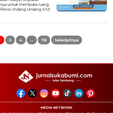
annya untuk membuka ruang
 Revisi Undang-Undang (UU)
2
3
4
…
78
Selanjutnya
MEDIA NETWORK