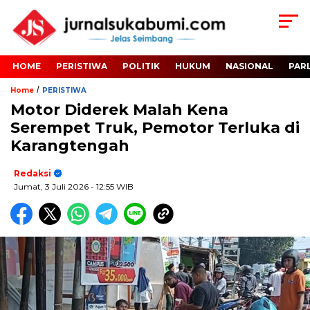
HOME
PERISTIWA
POLITIK
HUKUM
NASIONAL
PAR
/
Home
PERISTIWA
Motor Diderek Malah Kena
Serempet Truk, Pemotor Terluka di
Karangtengah
Redaksi
Jumat, 3 Juli 2026
- 12:55 WIB