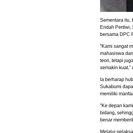
‎Sementara itu,
Endah Pertiwi, 
bersama DPC 
‎”Kami sangat 
mahasiswa dan 
teori, tetapi 
semakin kuat,”
‎Ia berharap h
Sukabumi dapat
memiliki manfaa
‎”Ke depan kami
bidang, sehingg
benar memberik
‎Melalui pelaks