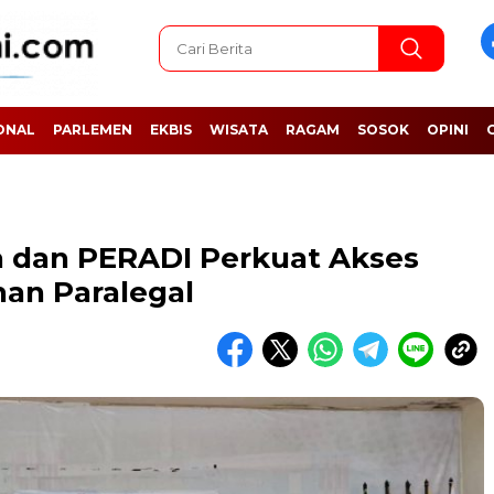
ONAL
PARLEMEN
EKBIS
WISATA
RAGAM
SOSOK
OPINI
ra dan PERADI Perkuat Akses
han Paralegal