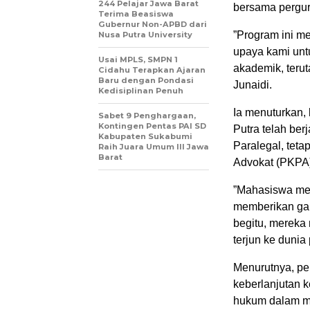
244 Pelajar Jawa Barat
bersama pergur
Terima Beasiswa
Gubernur Non-APBD dari
‎”Program ini 
Nusa Putra University
upaya kami unt
Usai MPLS, SMPN 1
akademik, teru
Cidahu Terapkan Ajaran
Baru dengan Pondasi
Junaidi.
Kedisiplinan Penuh
‎Ia menuturkan
Sabet 9 Penghargaan,
Kontingen Pentas PAI SD
Putra telah ber
Kabupaten Sukabumi
Paralegal, tet
Raih Juara Umum III Jawa
Barat
Advokat (PKPA
‎”Mahasiswa me
memberikan gam
begitu, mereka
terjun ke dunia 
‎Menurutnya, p
keberlanjutan k
hukum dalam me