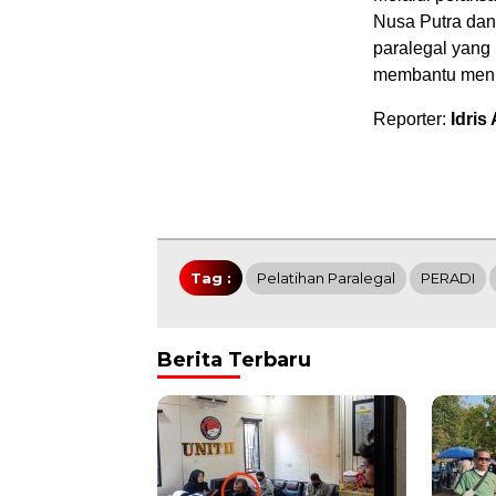
Nusa Putra da
paralegal yang 
membantu meni
‎Reporter:
Idris
Tag :
Pelatihan Paralegal
PERADI
Berita Terbaru