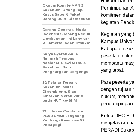
Hukum, dan Pe
Oknum Komite MAN 3
Perhimpunan A
Sukabumi Ditangkap
Kasus Sabu, 6 Paket
komitmen dala
Barang Bukti Diamankan
kegiatan Pendi
Dorong Generasi Muda
‎Kegiatan yang 
Indonesia-Jepang Peduli
Lingkungan, Ini Langkah
Kampus Univers
PT Amerta Indah Otsuka!
Kabupaten Suka
Karya Syarah Aulia
peserta untuk 
Rahmah Tembus
membantu masy
Nasional, Siswi MTsN 3
Sukabumi Raih
yang tepat.
Penghargaan Bergengsi
‎Para peserta y
32 Pelajar Terbaik
Sukabumi Mulai
dengan tujuan
Digembleng, Siap
Kibarkan Merah Putih
hukum, mekanis
pada HUT ke-81 RI
pendampingan 
12 Lulusan Cumlaude
‎Ketua DPC PER
PGSD UMMI Langsung
Kantongi Beasiswa S2
menjelaskan ba
Pedagogi
PERADI Sukabu