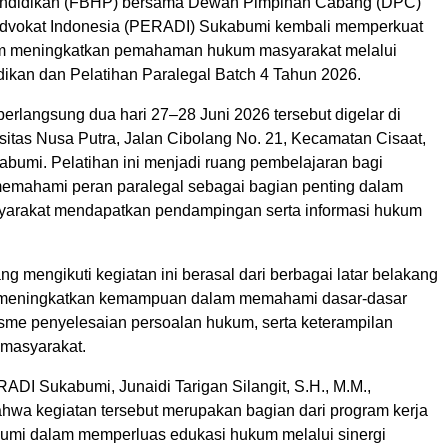
ndidikan (FBHP) bersama Dewan Pimpinan Cabang (DPC)
dvokat Indonesia (PERADI) Sukabumi kembali memperkuat
m meningkatkan pemahaman hukum masyarakat melalui
dikan dan Pelatihan Paralegal Batch 4 Tahun 2026.
berlangsung dua hari 27–28 Juni 2026 tersebut digelar di
itas Nusa Putra, Jalan Cibolang No. 21, Kecamatan Cisaat,
bumi. Pelatihan ini menjadi ruang pembelajaran bagi
memahami peran paralegal sebagai bagian penting dalam
arakat mendapatkan pendampingan serta informasi hukum
ang mengikuti kegiatan ini berasal dari berbagai latar belakang
 meningkatkan kemampuan dalam memahami dasar-dasar
me penyelesaian persoalan hukum, serta keterampilan
masyarakat.
ADI Sukabumi, Junaidi Tarigan Silangit, S.H., M.M.,
hwa kegiatan tersebut merupakan bagian dari program kerja
mi dalam memperluas edukasi hukum melalui sinergi